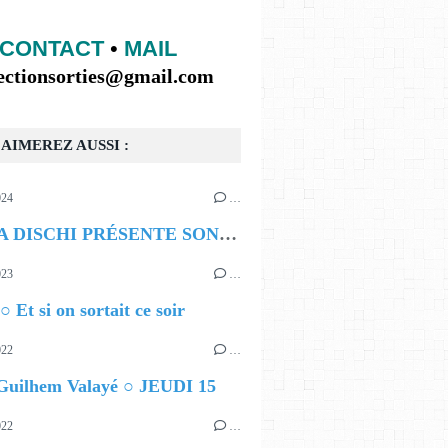
CONTACT
•
MAIL
lectionsorties@gmail.com
AIMEREZ AUSSI :
024
…
BOMBA DISCHI PRÉSENTE SON PREMIER FESTIVAL
023
…
○ Et si on sortait ce soir
022
…
 Guilhem Valayé ○ JEUDI 15
022
…