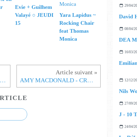
29/04/2
ir
Evie + Guilhem
Valayé ○ JEUDI
Yara Lapidus ~
15
Rocking Chair
08/04/2
feat Thomas
Monica
DEA M
16/03/2
Emilían
gustín Galiana ~ Duel au soleil
AMY MACDONALD - CRAZY SHADE OF BLUE
12/12/2
RTICLE
27/09/2
24/04/2