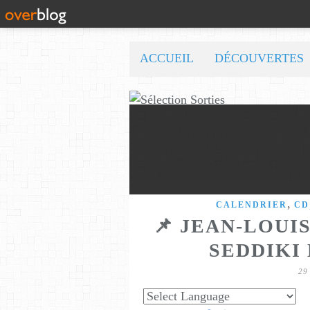
ACCUEIL
DÉCOUVERTES
,
CALENDRIER
CD
📌 JEAN-LOUI
SEDDIKI 
29