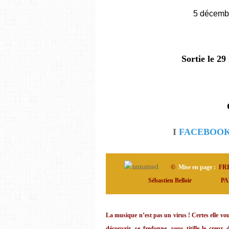
5 décembr
Sortie le 2
I
FACEBOO
©
Mise en page :
FRE
Sébastien Belloir
PA
La musique n’est pas un virus ! Certes elle vous
découvrir, se fredonne, vous titille le creux 