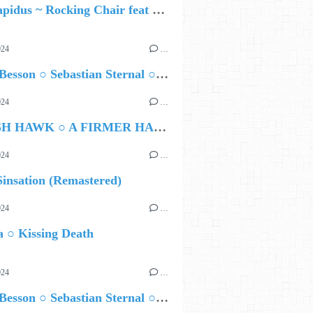
Yara Lapidus ~ Rocking Chair feat Thomas Monica
024
…
NGLISH
Airelle Besson ○ Sebastian Sternal ○ Jonas Burgwinkel
024
…
HAMISH HAWK ○ A FIRMER HAND
024
…
insation (Remastered)
024
…
 ○ Kissing Death
024
…
Airelle Besson ○ Sebastian Sternal ○ Jonas Burgwinkel