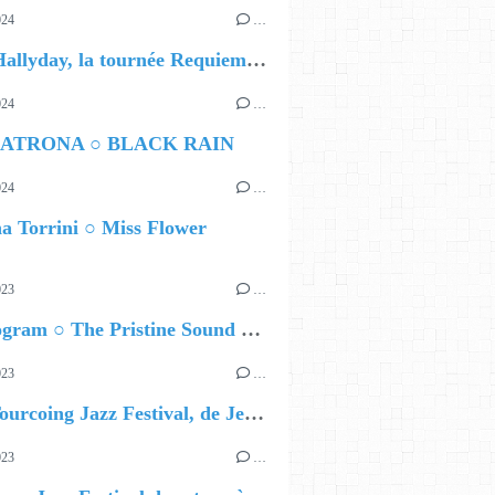
024
…
David Hallyday, la tournée Requiem pour un fou
024
…
ATRONA ○ BLACK RAIN
024
…
a Torrini ○ Miss Flower
023
…
Nils Wogram ○ The Pristine Sound of Root 70
023
…
J - 10 Tourcoing Jazz Festival, de Jeanne Added à Chucho Valdés
023
…