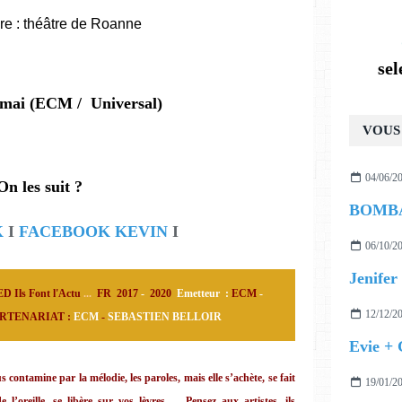
e : théâtre de Roanne
se
9 mai (ECM / Universal)
VOUS 
04/06/2
On les suit ?
K
I
FACEBOOK KEVIN
I
06/10/2
Jenifer 
D Ils Font l'Actu
...
FR 2017
-
20
20
Emetteur
:
ECM
-
12/12/2
RTENARIAT :
ECM
-
SEBASTIEN BELLOIR
Evie +
 contamine par la mélodie, les paroles, mais elle s’achète, se fait
19/01/2
de l’oreille, se libère sur vos lèvres …
Pensez aux artistes, ils