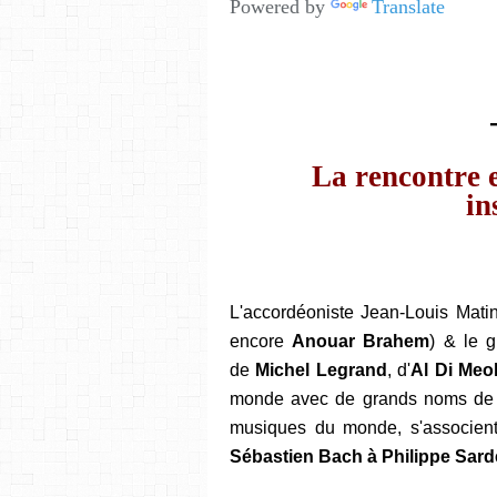
Powered by
Translate
La rencontre e
in
L'accordéoniste Jean-Louis Mati
encore
Anouar Brahem
) & le 
de
Michel Legrand
, d'
Al Di Meo
monde avec de grands noms de l
musiques du monde, s'associent 
Sébastien Bach à Philippe Sard