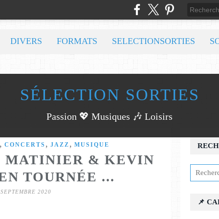
DIVERS
FORMATS
SELECTIONSORTIES
S
SÉLECTION SORTIES
Passion 💖 Musiques 🎶 Loisirs
,
,
,
CONCERTS
JAZZ
MUSIQUE
RECH
S MATINIER & KEVIN
EN TOURNÉE ...
 SEPTEMBRE 2020
📌 C