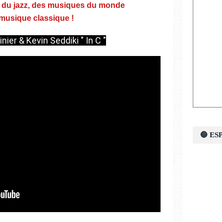
s du jazz, des musiques du monde
 musique classique !
ier & Kevin Seddiki " In C "
🔵 E