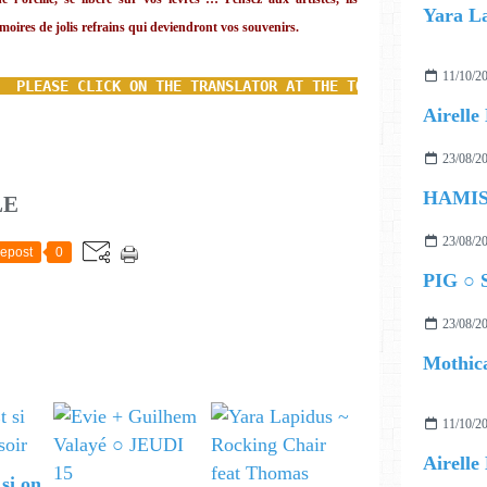
moires de jolis refrains qui deviendront vos souvenirs.
11/10/2
  PLEASE CLICK ON THE TRANSLATOR AT THE TOP LEFT, THEN E
23/08/2
LE
23/08/2
epost
0
PIG ○ S
23/08/2
Mothica
11/10/2
 si on