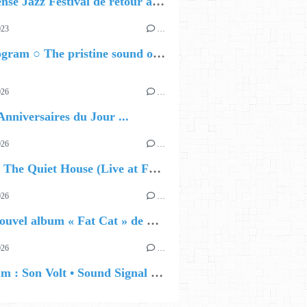
La Défense Jazz Festival de retour à La Défense : les 5 premiers noms dévoilés
023
…
Nils Wogram ○ The pristine sound of Root 70
026
…
Anniversaires du Jour ...
026
…
🔵 Avec The Quiet House (Live at Funkhaus), Kenzo Zurzolo livre une performance aussi intense qu'envoûtante.
026
…
🔵 Le nouvel album « Fat Cat » de Delilah Holliday (sortie le 30 Octobre 2026)
026
…
🔵 Album : Son Volt • Sound Signal Serenades