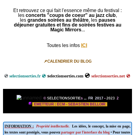
Et retrouvez ce qui fait l'essence même du festival :
les
concerts "coups de coeur" au jazz club
,
les
grandes soirées au théâtre
, les
pauses
déjeuner gratuites et fins de soirées festives au
Magic Mirrors
...
Toutes les infos
ICI
📌CALENDRIER DU BLOG
s
💿
💿
selectionsorties.fr 💿
electionsorties.com
selectionsorties.net
💿
©
SELECTIONSORTIE
s
...
FR 2017
•
2023
2
EMETTEUR : ECM - SEBASTIEN BELLOIR
INFORMATION :
Propriété intellectuelle.
Les idées, le concept, la mise en page,
les textes sont protégés, vous pouvez
partager par l'interface du blog
• Pour toutes