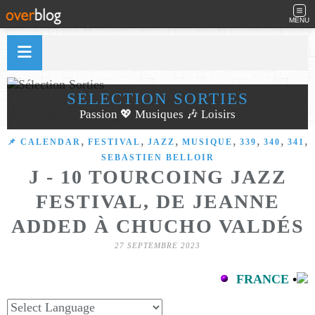
MENU
SÉLECTION SORTIES
Passion 💖 Musiques 🎶 Loisirs
,
,
,
,
,
,
,
📌 CALENDAR
FESTIVAL
JAZZ
MUSIQUE
339
340
341
SEBASTIEN BELLOIR
J - 10 TOURCOING JAZZ
FESTIVAL, DE JEANNE
ADDED À CHUCHO VALDÉS
27 SEPTEMBRE 2023
FRANCE
•