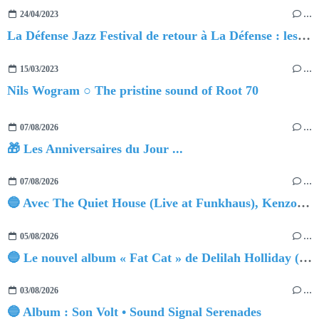
24/04/2023
…
La Défense Jazz Festival de retour à La Défense : les 5 premiers noms dévoilés
15/03/2023
…
Nils Wogram ○ The pristine sound of Root 70
07/08/2026
…
🎁 Les Anniversaires du Jour ...
07/08/2026
…
🔵 Avec The Quiet House (Live at Funkhaus), Kenzo Zurzolo livre une performance aussi intense qu'envoûtante.
05/08/2026
…
🔵 Le nouvel album « Fat Cat » de Delilah Holliday (sortie le 30 Octobre 2026)
03/08/2026
…
🔵 Album : Son Volt • Sound Signal Serenades