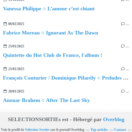
Vanessa Philippe ○ L’amour c’est chiant
06/02/2025
…
Fabrice Moreau ○ Ignorant As The Dawn
25/01/2025
…
Quintette du Hot Club de France, l'album !
21/01/2025
…
François Couturier / Dominique Pifarély ○ Preludes and Songs
20/01/2025
…
Anouar Brahem ○ After The Last Sky
SELECTIONSORTIEs est - Hébergé par
Overblog
Voir le profil de
Selection Sorties
sur le portail Overblog
Top articles
Contact