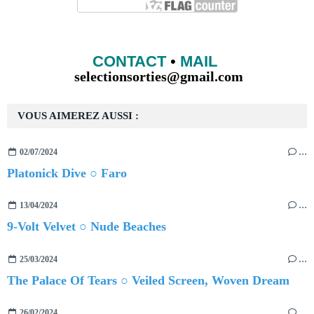
CONTACT
•
MAIL
selectionsorties@gmail.com
VOUS AIMEREZ AUSSI :
02/07/2024
…
Platonick Dive ○ Faro
13/04/2024
…
9-Volt Velvet ○ Nude Beaches
25/03/2024
…
The Palace Of Tears ○ Veiled Screen, Woven Dream
26/02/2024
…