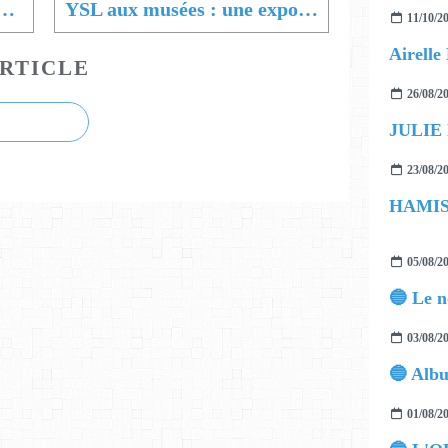
BUNNY • FIRE ESCAPE
YSL aux musées : une expo en format XXL
11/10/2
RTICLE
26/08/2
JULIE
23/08/2
05/08/2
03/08/2
01/08/2