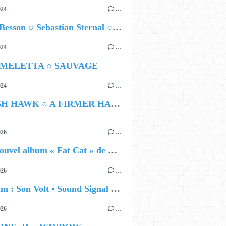
024
…
Airelle Besson ○ Sebastian Sternal ○ Jonas Burgwinkel
024
…
 MELETTA ○ SAUVAGE
024
…
HAMISH HAWK ○ A FIRMER HAND
026
…
🔵 Le nouvel album « Fat Cat » de Delilah Holliday (sortie le 30 Octobre 2026)
026
…
🔵 Album : Son Volt • Sound Signal Serenades
026
…