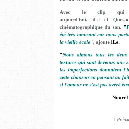
Avec le clip qui l'
aujourd'hui, iLe et Ques
cinématographique du son.
"
F
été très amusant car nous part
la vieille école
"
, ajoute
iLe.
"
Nous aimons tous les deux 
textures qui sont devenus une s
les imperfections donnaient l'i
cette chanson en pensant au fait
si l'amour ne s'est pas avéré êt
Nouvel
↑ Pré-c