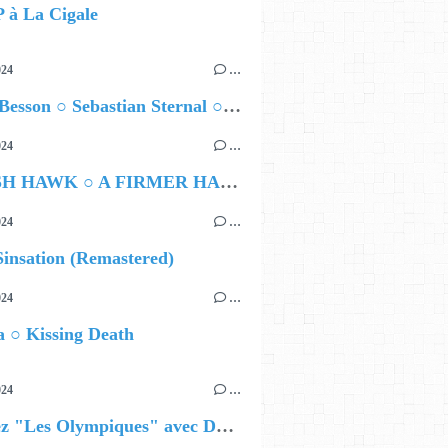
à La Cigale
024
…
Airelle Besson ○ Sebastian Sternal ○ Jonas Burgwinkel
024
…
HAMISH HAWK ○ A FIRMER HAND
024
…
insation (Remastered)
024
…
 ○ Kissing Death
024
…
Célébrez "Les Olympiques" avec DVTR !