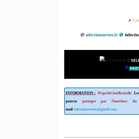
📌
CA
💿
selectionsorties
©
SEL
PART
INFORMATION :
Propriété intellectuelle.
Les
pouvez
partager par l'interface du
mail
selectionsorties@gmail.com