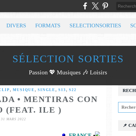
DIVERS
FORMATS
SELECTIONSORTIES
S
SÉLECTION SORTIES
Passion 💖 Musiques 🎶 Loisirs
,
,
,
,
CLIP
MUSIQUE
SINGLE
S13
S22
RECH
DA • MENTIRAS CON
 (FEAT. ILE )
31 MARS 2022
📌 C
FRANCE
•