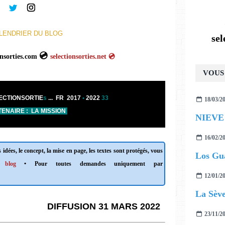
LENDRIER DU BLOG
se
s
💿
.fr 💿
electionsorties.com
selectionsorties.net
💿
VOUS 
ECTIONSORTIE
s
...
FR 2017
•
2022
33
18/03/2
ENAIRE : LA MISSION
16/02/2
 idées, le concept, la mise en page, les textes sont protégés, vous
 blog
• Pour toutes demandes uniquement par
12/01/2
La Sève
DIFFUSION 31 MARS 2022
23/11/2