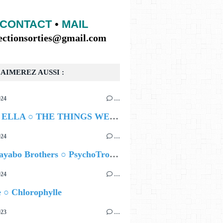
CONTACT
•
MAIL
lectionsorties@gmail.com
AIMEREZ AUSSI :
024
…
NIEVE ELLA ○ THE THINGS WE SAY
024
…
Los Guayabo Brothers ○ PsychoTropical
024
…
 ○ Chlorophylle
023
…