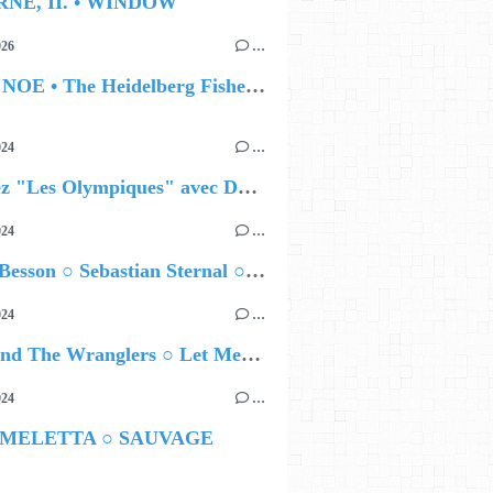
RNE, II. • WINDOW
026
…
🔵 IAN NOE • The Heidelberg Fisherman’s Ball
024
…
Célébrez "Les Olympiques" avec DVTR !
024
…
Airelle Besson ○ Sebastian Sternal ○ Jonas Burgwinkel
024
…
Ted Z and The Wranglers ○ Let Me Be Your Sin
024
…
 MELETTA ○ SAUVAGE