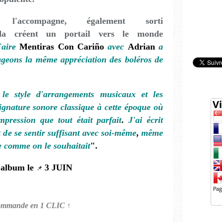
accompagne, également sorti
ada créent un portail vers le monde
aire
Mentiras Con Cariño
avec
Adrian
a
ageons la même appréciation des boléros de
le style d'arrangements musicaux et les
ignature sonore classique à cette époque où
mpression que tout était parfait
.
J'ai écrit
 de se sentir suffisant avec soi-même
,
même
re comme on le souhaitait
".
 album le
3 JUIN
📌
ommande en 1 CLIC ↑