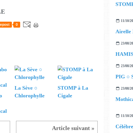
STOMP 
LE
11/10/2
epost
0
23/08/2
23/08/2
PIG ○ S
La Sève ○
STOMP à La
23/08/2
o
Chlorophylle
Cigale
Mothica
cal
11/10/2