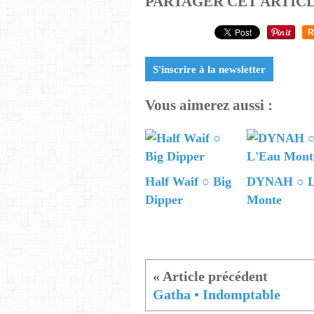
PARTAGER CET ARTIC
R
S'inscrire à la newsletter
Vous aimerez aussi :
Half Waif ○ Big
DYNAH ○ L
Dipper
Monte
Gatha • Indomptable