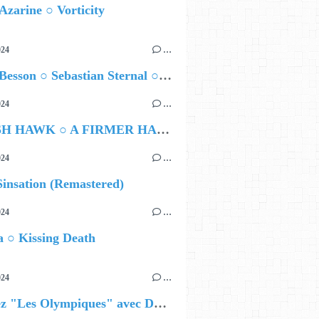
Azarine ○ Vorticity
024
…
Airelle Besson ○ Sebastian Sternal ○ Jonas Burgwinkel
024
…
HAMISH HAWK ○ A FIRMER HAND
024
…
insation (Remastered)
024
…
 ○ Kissing Death
024
…
Célébrez "Les Olympiques" avec DVTR !