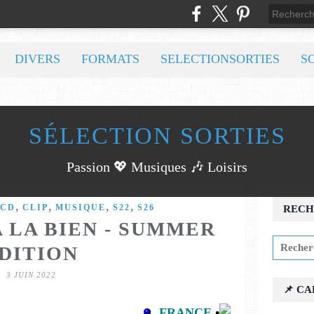
DIVERS
FORMATS
SELECTIONSORTIES
S
SÉLECTION SORTIES
Passion 💖 Musiques 🎶 Loisirs
,
,
,
,
CD
CLIP
MUSIQUE
S22
S26
RECH
A LA BIEN - SUMMER
DITION
3 JUIN 2022
📌 C
FRANCE
•