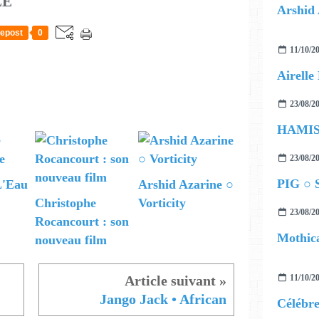
LE
Arshid 
epost
0
11/10/2
23/08/2
23/08/2
PIG ○ S
'Eau
Arshid Azarine ○
Christophe
Vorticity
23/08/2
Rocancourt : son
Mothica
nouveau film
11/10/2
Jango Jack • African