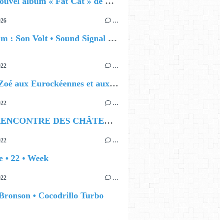
🔵 Le nouvel album « Fat Cat » de Delilah Holliday (sortie le 30 Octobre 2026)
026
…
🔵 Album : Son Volt • Sound Signal Serenades
022
…
Emilie Zoé aux Eurockéennes et aux Nuits de Fourvière !
022
…
À LA RENCONTRE DES CHÂTEAUX D’AUTREFOIS
022
…
 • 22 • Week
022
…
Bronson • Cocodrillo Turbo