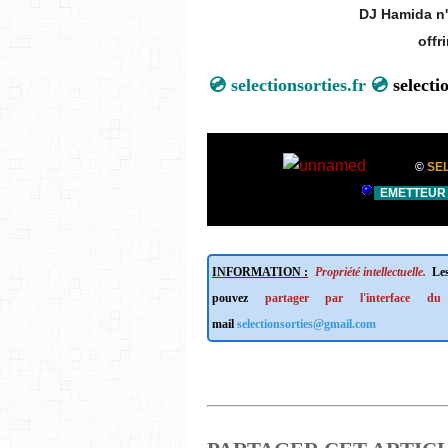
DJ Hamida n'
offri
💿
selectionsorties.fr 💿
select
©
SEL
EMETTEUR 
INFORMATION :
Propriété intellectuelle.
Les
pouvez
partager par l'interface du
mail
selectionsorties@gmail.com