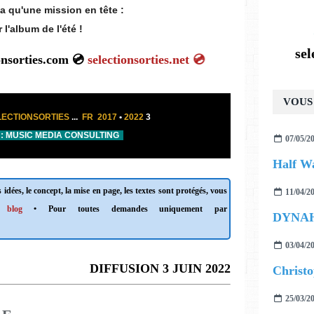
a qu'une mission en tête :
r l'album de l'été !
se
ionsorties.com 💿
selectionsorties.net 💿
VOUS 
ECTIONSORTIES
...
FR 2017
•
2022
3
: MUSIC MEDIA CONSULTING
07/05/2
Half Wa
 idées, le concept, la mise en page, les textes sont protégés, vous
11/04/2
 blog
• Pour toutes demandes uniquement par
DYNAH
03/04/2
DIFFUSION 3 JUIN 2022
25/03/2