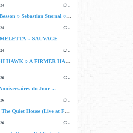
024
…
Airelle Besson ○ Sebastian Sternal ○ Jonas Burgwinkel
024
…
 MELETTA ○ SAUVAGE
024
…
HAMISH HAWK ○ A FIRMER HAND
026
…
Anniversaires du Jour ...
026
…
🔵 Avec The Quiet House (Live at Funkhaus), Kenzo Zurzolo livre une performance aussi intense qu'envoûtante.
026
…