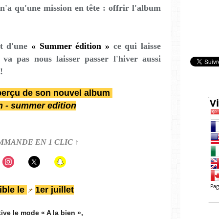
a qu'une mission en tête : offrir l'album
it d'une
« Summer édition »
ce qui laisse
a pas nous laisser passer l'hiver aussi
!
perçu de son nouvel album
en - summer edition
MMANDE EN 1 CLIC ↑
ible le
1er juillet
📌
ive le mode « A la bien »,