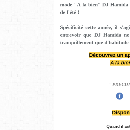
mode "À la bien" DJ Hamida n'
de l'été !
Spécificité cette année, il s'ag
entrevoir que DJ Hamida ne v
tranquillement que d'habitude 
Découvrez un a
A la bi
↑ PRECO
Dispon
Quand il act