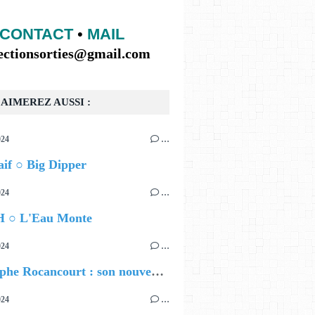
CONTACT
•
MAIL
lectionsorties@gmail.com
AIMEREZ AUSSI :
024
…
if ○ Big Dipper
024
…
 ○ L'Eau Monte
024
…
Christophe Rocancourt : son nouveau film
024
…