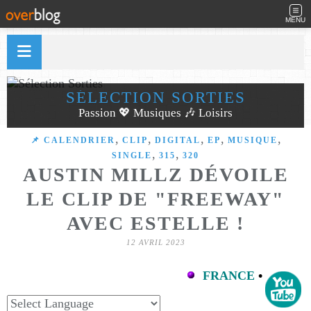
MENU
SÉLECTION SORTIES
Passion 💖 Musiques 🎶 Loisirs
,
,
,
,
,
📌 CALENDRIER
CLIP
DIGITAL
EP
MUSIQUE
,
,
SINGLE
315
320
AUSTIN MILLZ DÉVOILE
LE CLIP DE "FREEWAY"
AVEC ESTELLE !
12 AVRIL 2023
FRANCE
•