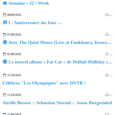
📅 Semaine • 32 • Week
08/08/2026
…
🎁 L' Anniversaire du Jour ...
07/08/2026
…
🔵 Avec The Quiet House (Live at Funkhaus), Kenzo Zurzolo livre une performance aussi intense qu'envoûtante.
05/08/2026
…
🔵 Le nouvel album « Fat Cat » de Delilah Holliday (sortie le 30 Octobre 2026)
11/10/2024
…
Célébrez "Les Olympiques" avec DVTR !
11/10/2024
…
Airelle Besson ○ Sebastian Sternal ○ Jonas Burgwinkel
27/08/2024
…