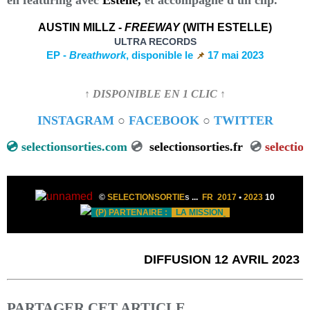
en featuring avec
Estelle,
et accompagné d'un clip.
AUSTIN MILLZ -
FREEWAY
(WITH ESTELLE)
ULTRA RECORDS
EP
-
Breathwork
, disponible le
17 mai 2023
📌
↑ DISPONIBLE EN 1 CLIC ↑
INSTAGRAM
○
FACEBOOK
○
TWITTER
selectionsorties.com
💿
selectionsorties.fr
💿
selectionsort
©
SELECTIONSORTIE
s
...
FR 2017
•
2023
10
(P) PARTENAIRE :
LA MISSION
DIFFUSION 12 AVRIL 2023
PARTAGER CET ARTICLE