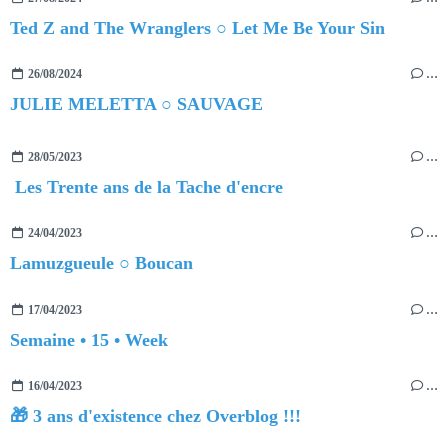
Ted Z and The Wranglers ○ Let Me Be Your Sin
26/08/2024
…
JULIE MELETTA ○ SAUVAGE
28/05/2023
…
Les Trente ans de la Tache d'encre
24/04/2023
…
Lamuzgueule ○ Boucan
17/04/2023
…
Semaine • 15 • Week
16/04/2023
…
🎁 3 ans d'existence chez Overblog !!!