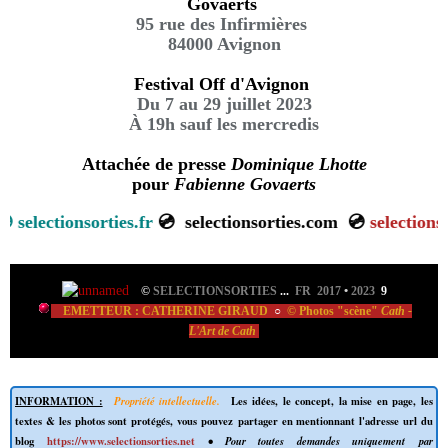
Govaerts
95 rue des Infirmières
84000 Avignon
Festival Off d'Avignon
Du 7 au 29 juillet 2023
À 19h sauf les mercredis
Attachée de presse
Dominique Lhotte
pour
Fabienne Govaerts

selectionsorties.fr
💿
selectionsorties.com
💿
selectionsor
©
SELECTIONSORTIES
...
FR 2017
•
2023
9
EMETTEUR : CATHERINE GIRAUD
○
© Photos "scène"
Cath -
L'Art de Cath
INFORMATION :
Propriété intellectuelle.
Les idées, le concept, la mise en page, les
textes & les photos sont protégés, vous pouvez partager en mentionnant l'adresse url du
blog
https://www.selectionsorties.net
• Pour toutes demandes uniquement par