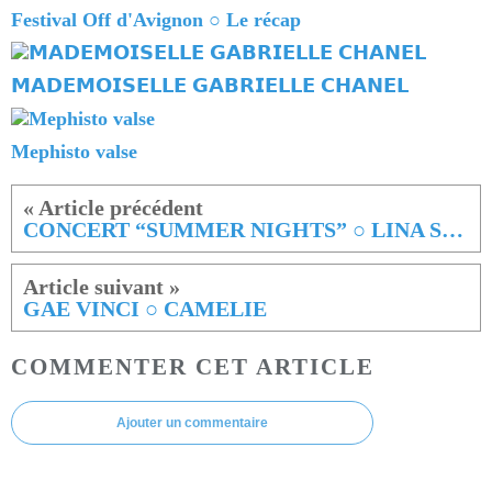
Festival Off d'Avignon ○ Le récap
𝗠𝗔𝗗𝗘𝗠𝗢𝗜𝗦𝗘𝗟𝗟𝗘 𝗚𝗔𝗕𝗥𝗜𝗘𝗟𝗟𝗘 𝗖𝗛𝗔𝗡𝗘𝗟
Mephisto valse
CONCERT “SUMMER NIGHTS” ○ LINA STALYTE
GAE VINCI ○ CAMELIE
COMMENTER CET ARTICLE
Ajouter un commentaire