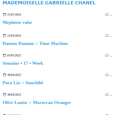
𝗠𝗔𝗗𝗘𝗠𝗢𝗜𝗦𝗘𝗟𝗟𝗘 𝗚𝗔𝗕𝗥𝗜𝗘𝗟𝗟𝗘 𝗖𝗛𝗔𝗡𝗘𝗟
21/07/2024
…
Mephisto valse
22/04/2024
…
Damon Daunno ○ Time Machine
01/05/2023
…
Semaine • 17 • Week
30/04/2023
…
Para Lia ○ Sunchild
30/04/2023
…
Olive Louise ○ Moroccan Oranges