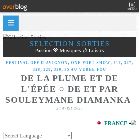
MENU
SÉLECTION SORTIES
Passion 💖 Musiques 🎶 Loisirs
,
,
,
,
FESTIVAL OFF D'AVIGNON
ONE POET SHOW
317
327
,
,
,
328
329
330
95 AU VERBE FOU
DE LA PLUME ET DE
L'ÉPÉE ○ DE ET PAR
SOULEYMANE DIAMANKA
28 AVRIL 2023
FRANCE
•