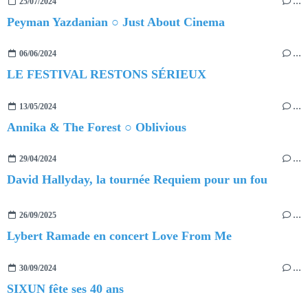
25/07/2024
…
Peyman Yazdanian ○ Just About Cinema
06/06/2024
…
LE FESTIVAL RESTONS SÉRIEUX
13/05/2024
…
Annika & The Forest ○ Oblivious
29/04/2024
…
David Hallyday, la tournée Requiem pour un fou
26/09/2025
…
Lybert Ramade en concert Love From Me
30/09/2024
…
SIXUN fête ses 40 ans