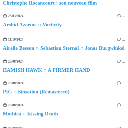
Christophe Rocancourt : son nouveau film
25/03/2024
…
Arshid Azarine ○ Vorticity
11/10/2024
…
Airelle Besson ○ Sebastian Sternal ○ Jonas Burgwinkel
23/08/2024
…
HAMISH HAWK ○ A FIRMER HAND
23/08/2024
…
PIG ○ Sinsation (Remastered)
23/08/2024
…
Mothica ○ Kissing Death