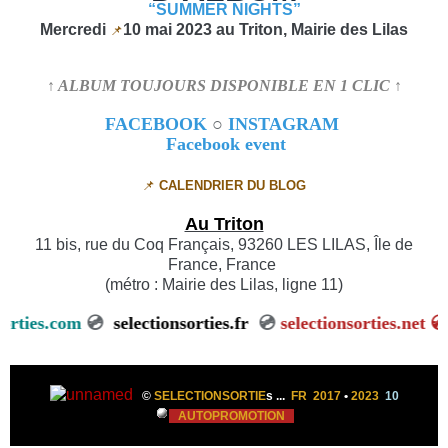
“SUMMER NIGHTS”
Mercredi
10 mai 2023 au Triton, Mairie des Lilas
📌
↑ ALBUM TOUJOURS DISPONIBLE EN 1 CLIC ↑
FACEBOOK
○
INSTAGRAM
Facebook event
📌
CALENDRIER DU BLOG
Au Triton
11 bis, rue du Coq Français, 93260 LES LILAS, Île de
France, France
(métro : Mairie des Lilas, ligne 11)
ionsorties.com
💿
selectionsorties.fr
💿
selectionsorties.ne
©
SELECTIONSORTIE
s ...
FR 2017
•
2023
10
AUTOPROMOTION