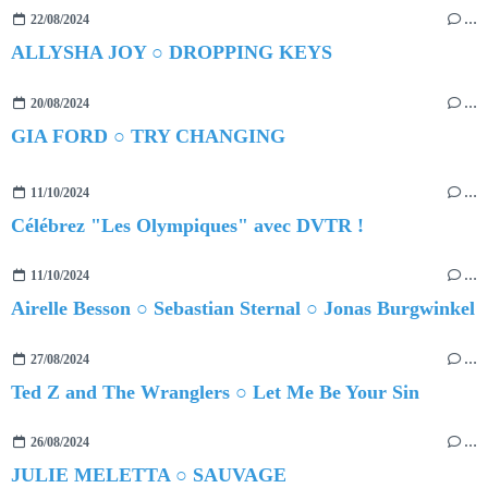
22/08/2024
…
ALLYSHA JOY ○ DROPPING KEYS
20/08/2024
…
GIA FORD ○ TRY CHANGING
11/10/2024
…
Célébrez "Les Olympiques" avec DVTR !
11/10/2024
…
Airelle Besson ○ Sebastian Sternal ○ Jonas Burgwinkel
27/08/2024
…
Ted Z and The Wranglers ○ Let Me Be Your Sin
26/08/2024
…
JULIE MELETTA ○ SAUVAGE