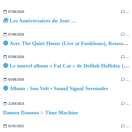
07/08/2026
…
🎁 Les Anniversaires du Jour ...
07/08/2026
…
🔵 Avec The Quiet House (Live at Funkhaus), Kenzo Zurzolo livre une performance aussi intense qu'envoûtante.
05/08/2026
…
🔵 Le nouvel album « Fat Cat » de Delilah Holliday (sortie le 30 Octobre 2026)
03/08/2026
…
🔵 Album : Son Volt • Sound Signal Serenades
22/04/2024
…
Damon Daunno ○ Time Machine
01/05/2023
…