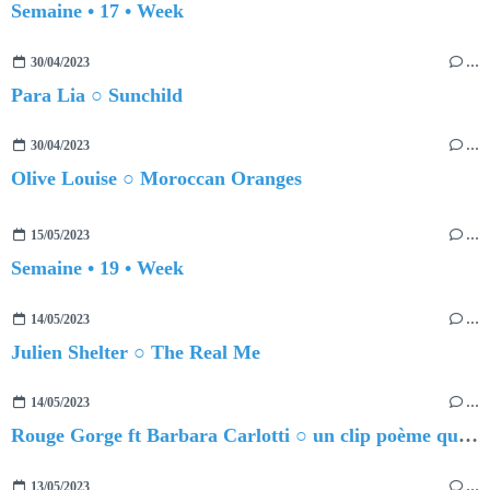
Semaine • 17 • Week
30/04/2023
…
Para Lia ○ Sunchild
30/04/2023
…
Olive Louise ○ Moroccan Oranges
15/05/2023
…
Semaine • 19 • Week
14/05/2023
…
Julien Shelter ○ The Real Me
14/05/2023
…
Rouge Gorge ft Barbara Carlotti ○ un clip poème qui réinvente l'amour
13/05/2023
…