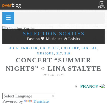
MENU
SÉLECTION SORTIES
Passion 💖 Musiques 🎶 Loisirs
,
,
,
,
,
📌 CALENDRIER
CD
CLIPS
CONCERT
DIGITAL
,
,
MUSIQUE
317
319
CONCERT “SUMMER
NIGHTS” ○ LINA STALYTE
28 AVRIL 2023
FRANCE
•
Powered by
Translate