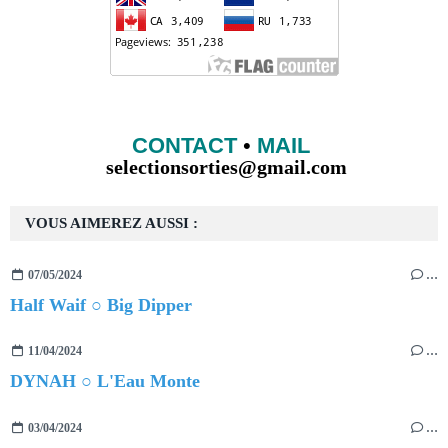
CONTACT
•
MAIL
selectionsorties@gmail.com
VOUS AIMEREZ AUSSI :
07/05/2024
…
Half Waif ○ Big Dipper
11/04/2024
…
DYNAH ○ L'Eau Monte
03/04/2024
…