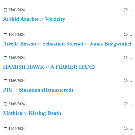
25/03/2024
…
Arshid Azarine ○ Vorticity
11/10/2024
…
Airelle Besson ○ Sebastian Sternal ○ Jonas Burgwinkel
23/08/2024
…
HAMISH HAWK ○ A FIRMER HAND
23/08/2024
…
PIG ○ Sinsation (Remastered)
23/08/2024
…
Mothica ○ Kissing Death
11/10/2024
…