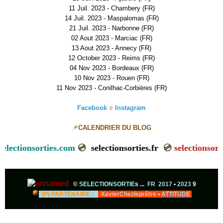
11 Juil. 2023 - Chambery (FR)
14 Juil. 2023 - Maspalomas (FR)
21 Juil. 2023 - Narbonne (FR)
02 Aout 2023 - Marciac (FR)
13 Aout 2023 - Annecy (FR)
12 October 2023 - Reims (FR)
04 Nov 2023 - Bordeaux (FR)
10 Nov 2023 - Rouen (FR)
11 Nov 2023 - Conilhac-Corbières (FR)
Facebook
○
Instagram
📌
CALENDRIER DU BLOG
💿
selectionsorties.com
💿
selectionsorties.fr
💿
selection
©
SELECTIONSORTIE
s ...
FR 2017
•
2023
9
(P) PARTENAIRE :
XavierChezleprêtre
•
ATTITUDE