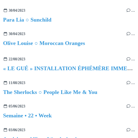
30/04/2023
…
Para Lia ○ Sunchild
30/04/2023
…
Olive Louise ○ Moroccan Oranges
22/08/2023
…
« LE GUÉ » INSTALLATION ÉPHÉMÈRE IMMERVISE
11/08/2023
…
The Sherlocks ○ People Like Me & You
05/06/2023
…
Semaine • 22 • Week
03/06/2023
…