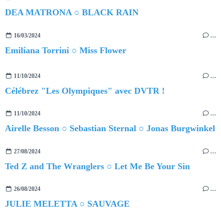
DEA MATRONA ○ BLACK RAIN
16/03/2024
…
Emilíana Torrini ○ Miss Flower
11/10/2024
…
Célébrez "Les Olympiques" avec DVTR !
11/10/2024
…
Airelle Besson ○ Sebastian Sternal ○ Jonas Burgwinkel
27/08/2024
…
Ted Z and The Wranglers ○ Let Me Be Your Sin
26/08/2024
…
JULIE MELETTA ○ SAUVAGE