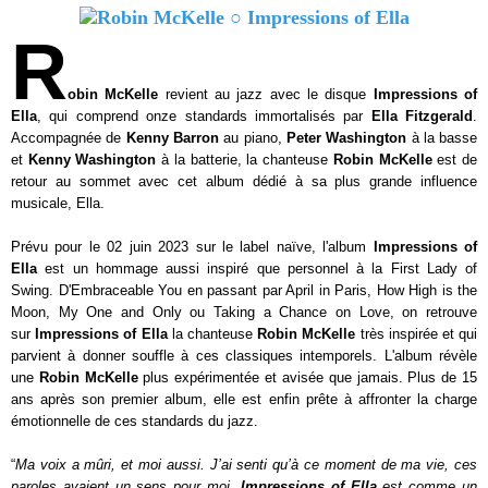
R
obin McKelle
revient au jazz avec le disque
Impressions of
Ella
, qui comprend onze standards immortalisés par
Ella Fitzgerald
.
Accompagnée de
Kenny Barron
au piano,
Peter Washington
à la basse
et
Kenny Washington
à la batterie, la chanteuse
Robin McKelle
est de
retour au sommet avec cet album dédié à sa plus grande influence
musicale, Ella.
Prévu pour le 02 juin 2023 sur le label naïve, l'album
Impressions of
Ella
est un hommage aussi inspiré que personnel à la First Lady of
Swing. D'Embraceable You en passant par April in Paris, How High is the
Moon, My One and Only ou Taking a Chance on Love, on retrouve
sur
Impressions of Ella
la chanteuse
Robin McKelle
très inspirée et qui
parvient à donner souffle à ces classiques intemporels. L'album révèle
une
Robin McKelle
plus expérimentée et avisée que jamais. Plus de 15
ans après son premier album, elle est enfin prête à affronter la charge
émotionnelle de ces standards du jazz.
“
Ma voix a mûri, et moi aussi. J’ai senti qu’à ce moment de ma vie, ces
paroles avaient un sens pour moi.
Impressions of Ella
est comme un