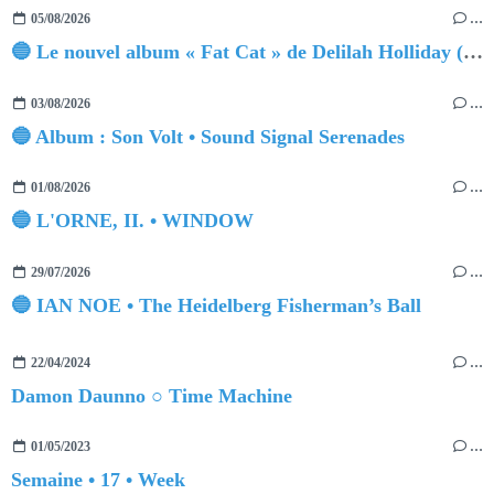
05/08/2026
…
🔵 Le nouvel album « Fat Cat » de Delilah Holliday (sortie le 30 Octobre 2026)
03/08/2026
…
🔵 Album : Son Volt • Sound Signal Serenades
01/08/2026
…
🔵 L'ORNE, II. • WINDOW
29/07/2026
…
🔵 IAN NOE • The Heidelberg Fisherman’s Ball
22/04/2024
…
Damon Daunno ○ Time Machine
01/05/2023
…
Semaine • 17 • Week