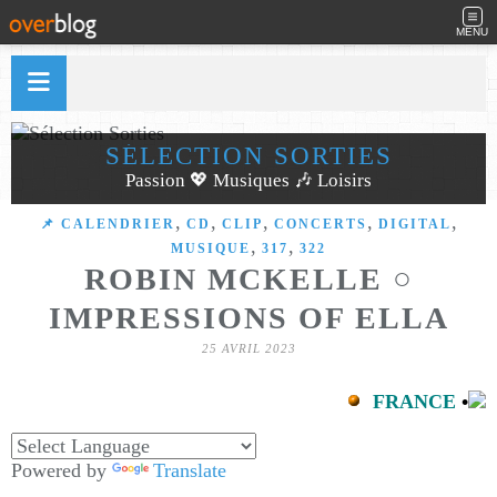
MENU
SÉLECTION SORTIES
Passion 💖 Musiques 🎶 Loisirs
,
,
,
,
,
📌 CALENDRIER
CD
CLIP
CONCERTS
DIGITAL
,
,
MUSIQUE
317
322
ROBIN MCKELLE ○
IMPRESSIONS OF ELLA
25 AVRIL 2023
FRANCE
•
Powered by
Translate