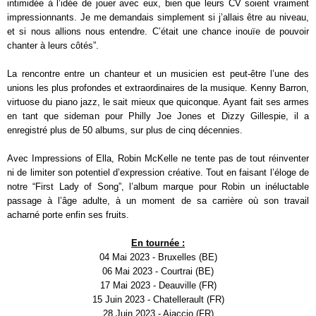
intimidée à l’idée de jouer avec eux, bien que leurs CV soient vraiment
impressionnants. Je me demandais simplement si j’allais être au niveau,
et si nous allions nous entendre. C’était une chance inouïe de pouvoir
chanter à leurs côtés”.
La rencontre entre un chanteur et un musicien est peut-être l’une des
unions les plus profondes et extraordinaires de la musique. Kenny Barron,
virtuose du piano jazz, le sait mieux que quiconque. Ayant fait ses armes
en tant que sideman pour Philly Joe Jones et Dizzy Gillespie, il a
enregistré plus de 50 albums, sur plus de cinq décennies.
Avec Impressions of Ella, Robin McKelle ne tente pas de tout réinventer
ni de limiter son potentiel d’expression créative. Tout en faisant l’éloge de
notre “First Lady of Song”, l’album marque pour Robin un inéluctable
passage à l’âge adulte, à un moment de sa carrière où son travail
acharné porte enfin ses fruits.
En tournée :
04 Mai 2023 - Bruxelles (BE)
06 Mai 2023 - Courtrai (BE)
17 Mai 2023 - Deauville (FR)
15 Juin 2023 - Chatellerault (FR)
28 Juin 2023 - Ajaccio (FR)