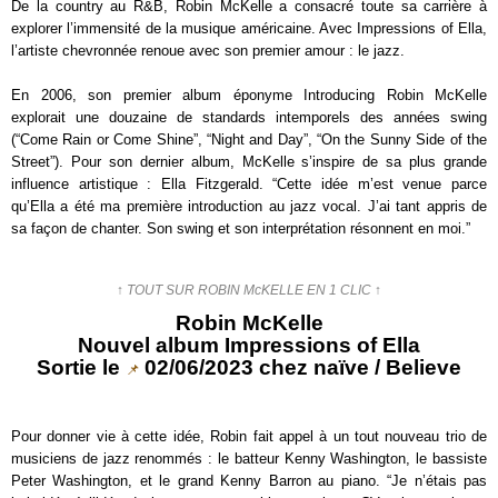
De la country au R&B, Robin McKelle a consacré toute sa carrière à
explorer l’immensité de la musique américaine. Avec Impressions of Ella,
l’artiste chevronnée renoue avec son premier amour : le jazz.
En 2006, son premier album éponyme Introducing Robin McKelle
explorait une douzaine de standards intemporels des années swing
(“Come Rain or Come Shine”, “Night and Day”, “On the Sunny Side of the
Street”). Pour son dernier album, McKelle s’inspire de sa plus grande
influence artistique : Ella Fitzgerald. “Cette idée m’est venue parce
qu’Ella a été ma première introduction au jazz vocal. J’ai tant appris de
sa façon de chanter. Son swing et son interprétation résonnent en moi.”
↑ TOUT SUR ROBIN McKELLE EN 1 CLIC ↑
Robin McKelle
Nouvel album Impressions of Ella
Sortie le
02/06/2023 chez naïve / Believe
📌
Pour donner vie à cette idée, Robin fait appel à un tout nouveau trio de
musiciens de jazz renommés : le batteur Kenny Washington, le bassiste
Peter Washington, et le grand Kenny Barron au piano. “Je n’étais pas