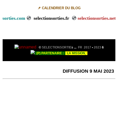
📌 CALENDRIER DU BLOG
nsorties.com
💿
selectionsorties.fr
💿
selectionsorties.net

©
SELECTIONSORTIE
s
...
FR 2017
•
2023
6
(P) PARTENAIRE :
LA MISSION
DIFFUSION 9 MAI 2023