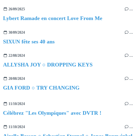
26/09/2025
…
Lybert Ramade en concert Love From Me
30/09/2024
…
SIXUN fête ses 40 ans
22/08/2024
…
ALLYSHA JOY ○ DROPPING KEYS
20/08/2024
…
GIA FORD ○ TRY CHANGING
11/10/2024
…
Célébrez "Les Olympiques" avec DVTR !
11/10/2024
…