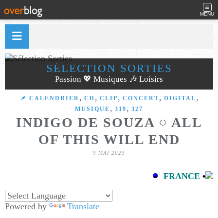
MENU
SÉLECTION SORTIES
Passion 💖 Musiques 🎶 Loisirs
,
,
,
,
,
📌 CALENDRIER
CD
CLIP
CONCERT
DIGITAL
,
,
MUSIQUE
319
327
INDIGO DE SOUZA ○ ALL
OF THIS WILL END
9 MAI 2023
FRANCE
•
Powered by
Translate