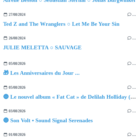
Airelle Besson ○ Sebastian Sternal ○ Jonas Burgwinkel
27/08/2024
…
Ted Z and The Wranglers ○ Let Me Be Your Sin
26/08/2024
…
JULIE MELETTA ○ SAUVAGE
05/08/2026
…
🎁 Les Anniversaires du Jour ...
05/08/2026
…
🔵 Le nouvel album « Fat Cat » de Delilah Holliday (sortie le 30 Octobre 2026)
03/08/2026
…
🔵 Son Volt • Sound Signal Serenades
01/08/2026
…