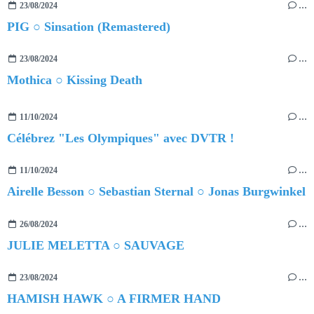
23/08/2024
…
PIG ○ Sinsation (Remastered)
23/08/2024
…
Mothica ○ Kissing Death
11/10/2024
…
Célébrez "Les Olympiques" avec DVTR !
11/10/2024
…
Airelle Besson ○ Sebastian Sternal ○ Jonas Burgwinkel
26/08/2024
…
JULIE MELETTA ○ SAUVAGE
23/08/2024
…
HAMISH HAWK ○ A FIRMER HAND