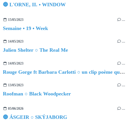
🔵 L'ORNE, II. • WINDOW
15/05/2023
…
Semaine • 19 • Week
14/05/2023
…
Julien Shelter ○ The Real Me
14/05/2023
…
Rouge Gorge ft Barbara Carlotti ○ un clip poème qui réinvente l'amour
13/05/2023
…
Roofman ○ Black Woodpecker
05/06/2026
…
🔵 ÁSGEIR ○ SKÝJABORG