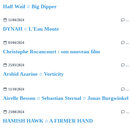
Half Waif ○ Big Dipper
11/04/2024
…
DYNAH ○ L'Eau Monte
03/04/2024
…
Christophe Rocancourt : son nouveau film
25/03/2024
…
Arshid Azarine ○ Vorticity
11/10/2024
…
Airelle Besson ○ Sebastian Sternal ○ Jonas Burgwinkel
23/08/2024
…
HAMISH HAWK ○ A FIRMER HAND