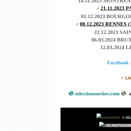
14.11.2023 MONTREAL 
21.11.2023 P
📌
01.12.2023 BOURGOIN
08.12.2023 RENNES (35
📌
22.12.2023 SAI
06.03.2024 BRUX
12.03.2024 L
Facebook
📌
CA
💿
selectionsorties.com
💿
sele
©
SEL
(P) PARTENAIR