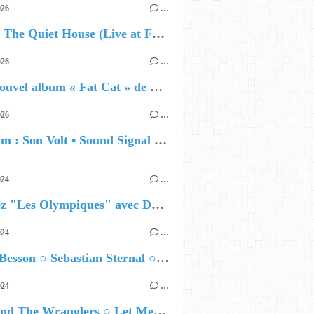
026
…
🔵 Avec The Quiet House (Live at Funkhaus), Kenzo Zurzolo livre une performance aussi intense qu'envoûtante.
026
…
🔵 Le nouvel album « Fat Cat » de Delilah Holliday (sortie le 30 Octobre 2026)
026
…
🔵 Album : Son Volt • Sound Signal Serenades
024
…
Célébrez "Les Olympiques" avec DVTR !
024
…
Airelle Besson ○ Sebastian Sternal ○ Jonas Burgwinkel
024
…
Ted Z and The Wranglers ○ Let Me Be Your Sin