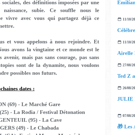
 sociales, des définitions imposées par une
Emilían
 naissance, subie. Ce souffle nous le
le vivre avec vous qui partagez déjà ce
11/10/2
mettre.
s et vous appelons à nous rejoindre. Et
11/10/2
ous avons la vingtaine et ce monde est le
 avenir, mais pas sans courage, pas sans
topies sont de la dynamite, nous voulons
27/08/2
ndre possibles nos futurs.
chaines dates :
26/08/2
JULIE
ON (69) - Le Marché Gare
) - La Rodia / Festival Détonation
07/08/2
GENTEUIL (95) - La Cave
🎁 Les 
NGERS (49) - Le Chabada