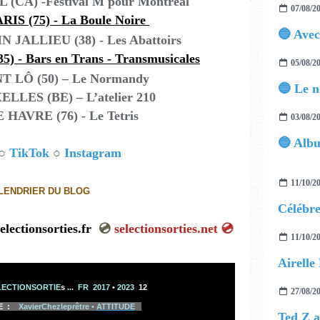
(CA) -Festival M pour Montréal
07/08/2
ARIS (75) - La Boule Noire
 JALLIEU (38) - Les Abattoirs
) - Bars en Trans - Transmusicales
05/08/2
NT LÔ (50) – Le Normandy
ELLES (BE) – L’atelier 210
E HAVRE (76) - Le Tetris
03/08/2
○
TikTok
○
Instagram
11/10/2
LENDRIER DU BLOG
ctionsorties.fr
💿
selectionsorties.net
💿
11/10/2
ECTIONSORTIE
s
...
FR 2017
•
2023
12
27/08/2
E :
XavierChezleprêtre •
ATTITUDE