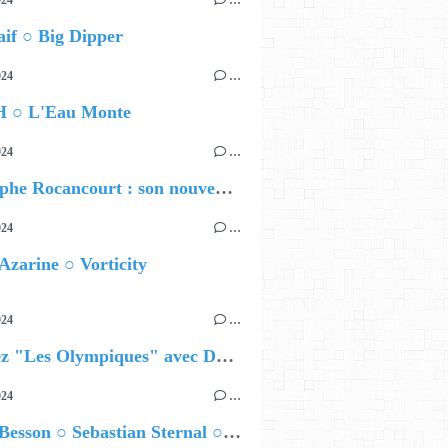
024
…
if ○ Big Dipper
024
…
 ○ L'Eau Monte
024
…
Christophe Rocancourt : son nouveau film
024
…
Azarine ○ Vorticity
024
…
Célébrez "Les Olympiques" avec DVTR !
024
…
Airelle Besson ○ Sebastian Sternal ○ Jonas Burgwinkel