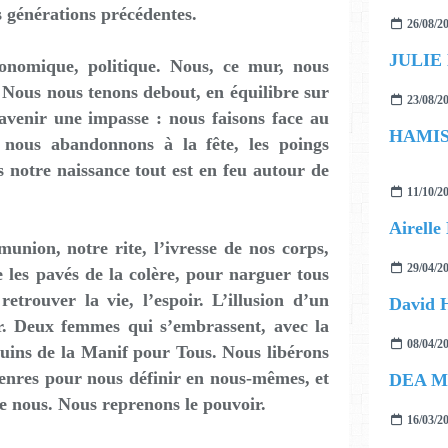
s générations précédentes.
26/08/2
JULIE
conomique, politique. Nous, ce mur, nous
 Nous nous tenons debout, en équilibre sur
23/08/2
’avenir une impasse : nous faisons face au
 nous abandonnons à la fête, les poings
s notre naissance tout est en feu autour de
11/10/2
union, notre rite, l’ivresse de nos corps,
29/04/2
les pavés de la colère, pour narguer tous
retrouver la vie, l’espoir. L’illusion d’un
r. Deux femmes qui s’embrassent, avec la
08/04/2
ouins de la Manif pour Tous. Nous libérons
genres pour nous définir en nous-mêmes, et
DEA M
de nous. Nous reprenons le pouvoir.
16/03/2