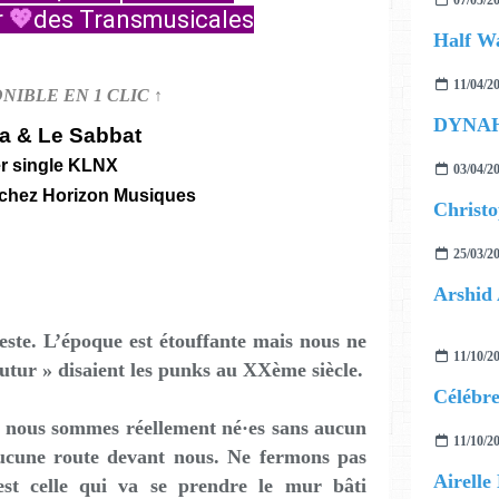
07/05/2
r
💖
des Transmusicales
Half Wa
11/04/2
ONIBLE EN 1 CLIC ↑
DYNAH
ra & Le Sabbat
r single KLNX
03/04/2
 chez Horizon Musiques
25/03/2
Arshid 
ste. L’époque est étouffante mais nous ne
11/10/2
utur » disaient les punks au XXème siècle.
, nous sommes réellement né·es sans aucun
11/10/2
Aucune route devant nous. Ne fermons pas
est celle qui va se prendre le mur bâti