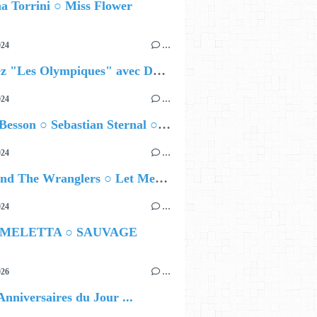
a Torrini ○ Miss Flower
024
…
Célébrez "Les Olympiques" avec DVTR !
024
…
Airelle Besson ○ Sebastian Sternal ○ Jonas Burgwinkel
024
…
Ted Z and The Wranglers ○ Let Me Be Your Sin
024
…
 MELETTA ○ SAUVAGE
026
…
Anniversaires du Jour ...