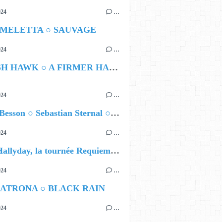
024
…
 MELETTA ○ SAUVAGE
024
…
HAMISH HAWK ○ A FIRMER HAND
024
…
Airelle Besson ○ Sebastian Sternal ○ Jonas Burgwinkel
024
…
David Hallyday, la tournée Requiem pour un fou
024
…
ATRONA ○ BLACK RAIN
024
…