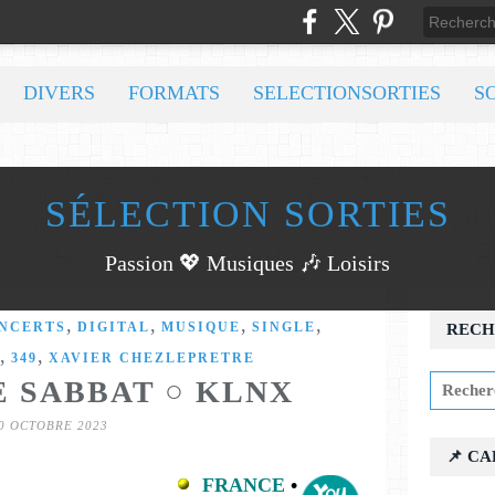
DIVERS
FORMATS
SELECTIONSORTIES
S
SÉLECTION SORTIES
Passion 💖 Musiques 🎶 Loisirs
,
,
,
,
NCERTS
DIGITAL
MUSIQUE
SINGLE
RECH
,
,
349
XAVIER CHEZLEPRETRE
E SABBAT ○ KLNX
0 OCTOBRE 2023
📌 C
FRANCE
•