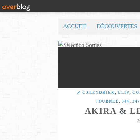
ACCUEIL
DÉCOUVERTES
,
,
📌 CALENDRIER
CLIP
CO
,
,
TOURNÉE
344
347
AKIRA & L
3