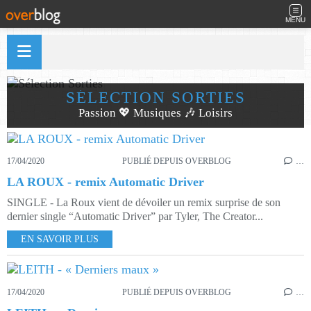
MENU
SÉLECTION SORTIES
Passion 💖 Musiques 🎶 Loisirs
17/04/2020
PUBLIÉ DEPUIS OVERBLOG
…
LA ROUX - remix Automatic Driver
SINGLE - La Roux vient de dévoiler un remix surprise de son
dernier single “Automatic Driver” par Tyler, The Creator...
EN SAVOIR PLUS
17/04/2020
PUBLIÉ DEPUIS OVERBLOG
…