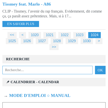
Tissmey feat. Marlo - A86
CLIP - Tissmey, l’avenir du rap français. Evidemment, dit comme
ça, ça paraît assez prétentieux. Mais, si à 17...
EN SAVOIR PLUS
<<
<
1000
1010
1020
1021
1022
1023
1024
1025
1026
1027
1028
1029
1030
>
>>
RECHERCHE
📌 CALENDRIER - CALENDAR
→
MODE D'EMPLOI ○ MANUAL