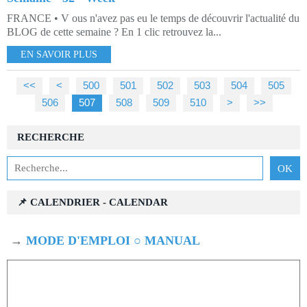
FRANCE • V ous n'avez pas eu le temps de découvrir l'actualité du
BLOG de cette semaine ? En 1 clic retrouvez la...
EN SAVOIR PLUS
<<
<
500
501
502
503
504
505
506
507
508
509
510
520
530
540
550
560
570
580
590
600
700
800
900
1000
>
>>
RECHERCHE
📌 CALENDRIER - CALENDAR
→
MODE D'EMPLOI ○ MANUAL