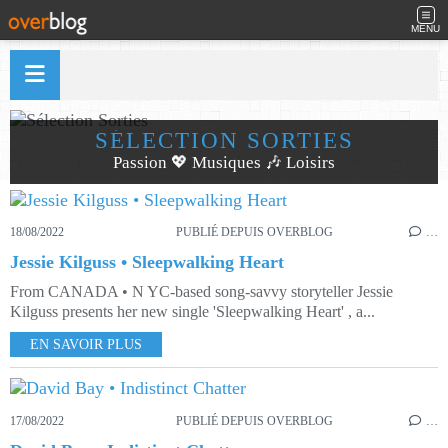
MENU
SÉLECTION SORTIES
Passion 💖 Musiques 🎶 Loisirs
18/08/2022
PUBLIÉ DEPUIS OVERBLOG
…
Jessie Kilguss • Sleepwalking Heart
From CANADA • N YC-based song-savvy storyteller Jessie
Kilguss presents her new single 'Sleepwalking Heart' , a...
EN SAVOIR PLUS
17/08/2022
PUBLIÉ DEPUIS OVERBLOG
…