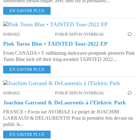
faussement mélancolique, avec bien sûr la prestation...
EN SAVOIR PLUS
03/09/2022
PUBLIÉ DEPUIS OVERBLOG
…
Pink Turns Blue • TAINTED Tour-2022 EP
From CANADA • T railblazing darkwave-postpunk pioneers Pink
Turns Blue kick off their long-awaited TAINTED 2022...
EN SAVOIR PLUS
03/09/2022
PUBLIÉ DEPUIS OVERBLOG
…
Joachim Garraud & DeLaurentis à l'Elektric Park
FRANCE • Focus sur AVORIAZ Le projet de JOACHIM
GARRAUD & DELAURENTIS Pour la première fois devant un
public le...
EN SAVOIR PLUS