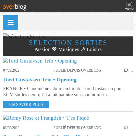
MENU
SÉLECTION SORTIES
Passion 💖 Musiques 🎶 Loisirs
04/09/2022
PUBLIÉ DEPUIS OVERBLOG
…
Tord Gustavsen Trio • Opening
FRANCE • C inquième album en trio de Tord Gustavsen pour
ECM sur les neuf qu’il a fait paraître sous son nom sur...
EN SAVOIR PLUS
03/09/2022
PUBLIÉ DEPUIS OVERBLOG
…