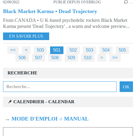
02/09/2022
PUBLIÉ DEPUIS OVERBLOG
…
Black Market Karma • Dead Trajectory
From CANADA • U K-based psychedelic rockers Black Market
Karma present 'Dead Trajectory' , a warm and welcome preview...
EN SAVOIR PLUS
<<
<
500
501
502
503
504
505
506
507
508
509
510
520
530
540
550
560
570
580
590
600
700
800
900
1000
>
>>
RECHERCHE
📌 CALENDRIER - CALENDAR
→
MODE D'EMPLOI ○ MANUAL