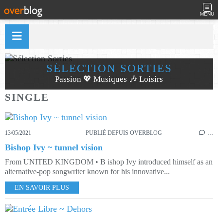
MENU
SÉLECTION SORTIES
Passion 💖 Musiques 🎶 Loisirs
SINGLE
13/05/2021
PUBLIÉ DEPUIS OVERBLOG
…
Bishop Ivy ~ tunnel vision
From UNITED KINGDOM • B ishop Ivy introduced himself as an
alternative-pop songwriter known for his innovative...
EN SAVOIR PLUS