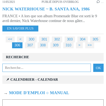
11/05/2021
PUBLIÉ DEPUIS OVERBLOG
…
NICK WATERHOUSE ~ B. SANTA ANA, 1986
FRANCE • A lors que son album Promenade Blue est sorti le 9
avril dernier, Nick Waterhouse continue de nous gâter...
EN SAVOIR PLUS
<<
<
300
301
302
303
304
305
306
307
308
309
310
320
330
340
350
360
370
380
390
400
>
>>
RECHERCHE
📌 CALENDRIER - CALENDAR
→
MODE D'EMPLOI ○ MANUAL