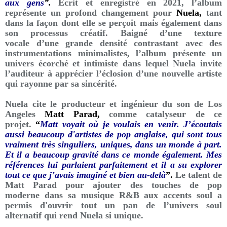
aux gens
”.
Écrit et enregistré en 2021, l’album
représente un profond changement pour
Nuela,
tant
dans la façon dont elle se perçoit mais également dans
son processus créatif. Baigné d’une texture
vocale d’une grande densité contrastant avec des
instrumentations minimalistes, l’album présente un
univers écorché et intimiste dans lequel Nuela invite
l’auditeur à apprécier l’éclosion d’une nouvelle artiste
qui rayonne par sa sincérité.
Nuela cite le producteur et ingénieur du son de Los
Angeles
Matt Parad,
comme catalyseur de ce
projet.
“
Matt voyait où je voulais en venir. J’écoutais
aussi beaucoup d'artistes de pop anglaise, qui sont tous
vraiment très singuliers, uniques, dans un monde à part.
Et il a beaucoup gravité dans ce monde également. Mes
références lui parlaient parfaitement et il a su explorer
tout ce que j’avais imaginé et bien au-delà
”.
Le talent de
Matt Parad pour ajouter des touches de pop
moderne dans sa musique R&B aux accents soul a
permis d'ouvrir tout un pan de l’univers soul
alternatif qui rend Nuela si unique.