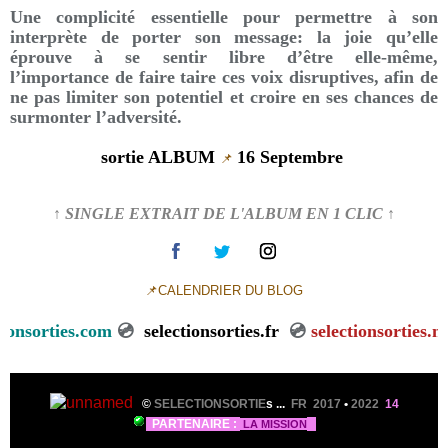
Une complicité essentielle pour permettre à son
interprète de porter son message: la joie qu’elle
éprouve à se sentir libre d’être elle-même,
l’importance de faire taire ces voix disruptives, afin de
ne pas limiter son potentiel et croire en ses chances de
surmonter l’adversité.
sortie ALBUM
16 Septembre
📌
↑ SINGLE EXTRAIT DE L'ALBUM EN 1 CLIC ↑
📌CALENDRIER DU BLOG
selectionsorties.com
💿
selectionsorties.fr
💿
selectionsort
©
SELECTIONSORTIE
s ...
FR 2017
•
2022
14
PARTENAIRE :
LA MISSION