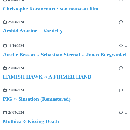
Christophe Rocancourt : son nouveau film
25/03/2024
…
Arshid Azarine ○ Vorticity
11/10/2024
…
Airelle Besson ○ Sebastian Sternal ○ Jonas Burgwinkel
23/08/2024
…
HAMISH HAWK ○ A FIRMER HAND
23/08/2024
…
PIG ○ Sinsation (Remastered)
23/08/2024
…
Mothica ○ Kissing Death