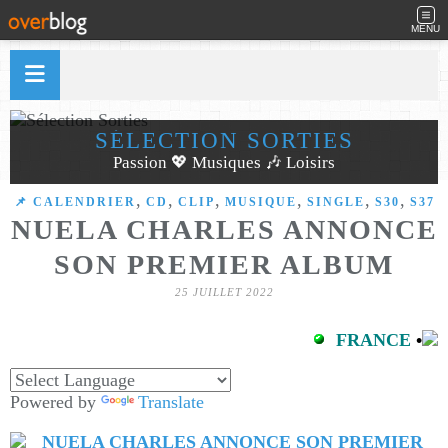
MENU
SÉLECTION SORTIES
Passion 💖 Musiques 🎶 Loisirs
,
,
,
,
,
,
📌 CALENDRIER
CD
CLIP
MUSIQUE
SINGLE
S30
S37
NUELA CHARLES ANNONCE
SON PREMIER ALBUM
25 JUILLET 2022
FRANCE
•
Powered by
Translate