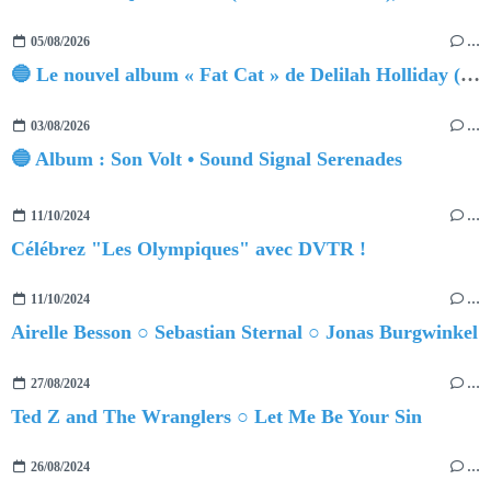
05/08/2026
…
🔵 Le nouvel album « Fat Cat » de Delilah Holliday (sortie le 30 Octobre 2026)
03/08/2026
…
🔵 Album : Son Volt • Sound Signal Serenades
11/10/2024
…
Célébrez "Les Olympiques" avec DVTR !
11/10/2024
…
Airelle Besson ○ Sebastian Sternal ○ Jonas Burgwinkel
27/08/2024
…
Ted Z and The Wranglers ○ Let Me Be Your Sin
26/08/2024
…