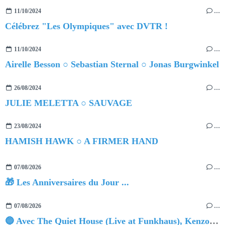
11/10/2024
…
Célébrez "Les Olympiques" avec DVTR !
11/10/2024
…
Airelle Besson ○ Sebastian Sternal ○ Jonas Burgwinkel
26/08/2024
…
JULIE MELETTA ○ SAUVAGE
23/08/2024
…
HAMISH HAWK ○ A FIRMER HAND
07/08/2026
…
🎁 Les Anniversaires du Jour ...
07/08/2026
…
🔵 Avec The Quiet House (Live at Funkhaus), Kenzo Zurzolo livre une performance aussi intense qu'envoûtante.