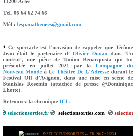
13200 Arles
Tél. 06 64 62 74 66
Mél :
lespanathenees@gmail.com
*
Ce spectacle est l’occasion de rappeler que Jérôme
Jean était le partenaire d’
Olivier Douau
dans 'Un
contrat', une pièce de Tonino Benacquista qui fut
présentée en juillet 2021 par la
Compagnie du
Nouveau Monde
à
Le Théâtre De L'Adresse
durant le
Festival Off d’Avignon, dans une mise en scène de
Stanislas Rosemin (attachée de presse @Dominique
Lhotte).
Retrouvez la chronique
ICI
.
💿
selectionsorties.fr
💿
selectionsorties.com
💿
selections
©
SELECTIONSORTIES
...
FR 2017
•
2023
1