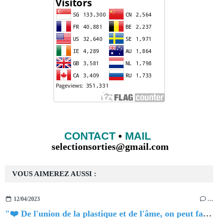
CONTACT
•
MAIL
selectionsorties@gmail.com
VOUS AIMEREZ AUSSI :
12/04/2023
…
"❤️ De l'union de la plastique et de l'âme, on peut faire naître le plus bel art vivant intégral : le théâtre."