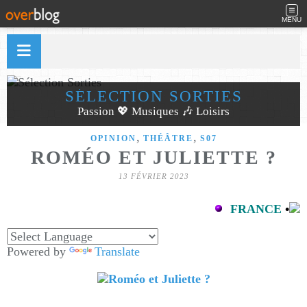
MENU
SÉLECTION SORTIES
Passion 💖 Musiques 🎶 Loisirs
,
,
OPINION
THÉÂTRE
S07
ROMÉO ET JULIETTE ?
13 FÉVRIER 2023
FRANCE
•
Powered by
Translate