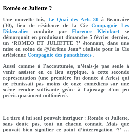
Roméo et Juliette ?
Une nouvelle fois,
Le Quai des Arts 30
à Beaucaire
(30), lieu de résidence de la Cie
Compagnie Les
Didascalies
conduite par
Florence Kleinbort
se
démarquait en produisant dimanche 5 février dernier,
un ‘ROMEO ET JULIETTE ?’ étonnant, dans une
mise en scène de @Jérôme Jean* réalisée pour la Cie
arlésienne
Compagnie des panathénées
.
Aussi comme à l'accoutumée, n’étais-je pas seule à
venir assister en ce lieu atypique, à cette seconde
représentation (une première fut donnée à Arles) qui
ne réunissait pas moins de onze comédiens sur une
scène rendue suffisante grâce à l'ajustage d'un jeu
précis quasiment millimétré.
Le titre à lui seul pouvait intriguer : Roméo et Juliette,
sans doute pas, tout un chacun connait. Mais que
pouvait bien signifier ce point d’interrogation ‘?’ …