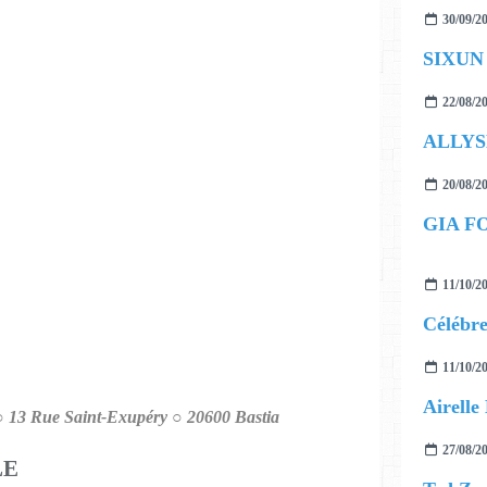
30/09/2
SIXUN f
22/08/2
ALLYS
20/08/2
GIA F
11/10/2
11/10/2
○ 13 Rue Saint-Exupéry ○ 20600 Bastia
27/08/2
LE