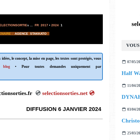
se
ELECTIONSORTIE
s
...
FR 2017
•
2024
1
ENAIRE :
AGENCE
STAKKATO
VOUS 
 idées, le concept, la mise en page, les textes sont protégés, vous
07/05/2
 blog
• Pour toutes demandes uniquement par
Half Wa
11/04/2
electionsorties.fr
💿
selectionsorties.net
💿
DYNAH
DIFFUSION 6 JANVIER 2024
03/04/2
25/03/2