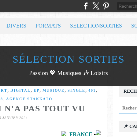
DIVERS
FORMATS
SELECTIONSORTIES
S
SÉLECTION SORTIES
Passion 💖 Musiques 🎶 Loisirs
,
,
,
,
,
,
ERT
DIGITAL
EP
MUSIQUE
SINGLE
401
RECH
,
18
AGENCE STAKKATO
N N'A PAS TOUT VU
6 JANVIER 2024
📌 C
FRANCE
•