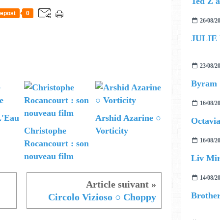
epost
0
26/08/2
JULIE
23/08/2
Byram
16/08/2
'Eau
Arshid Azarine ○
Octavia
Christophe
Vorticity
16/08/2
Rocancourt : son
nouveau film
Liv Mir
14/08/2
Circolo Vizioso ○ Choppy