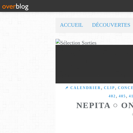
ACCUEIL
DÉCOUVERTES
,
,
📌 CALENDRIER
CLIP
CONC
,
,
402
405
4
NEPITA ○ O