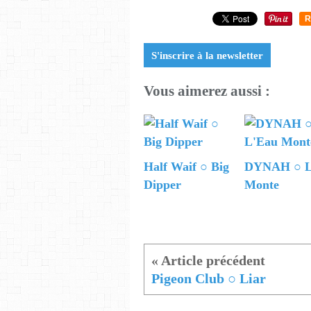
R
S'inscrire à la newsletter
Vous aimerez aussi :
Half Waif ○ Big
DYNAH ○ L
Dipper
Monte
Pigeon Club ○ Liar