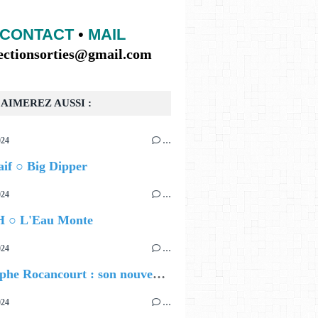
CONTACT
•
MAIL
lectionsorties@gmail.com
AIMEREZ AUSSI :
024
…
if ○ Big Dipper
024
…
 ○ L'Eau Monte
024
…
Christophe Rocancourt : son nouveau film
024
…