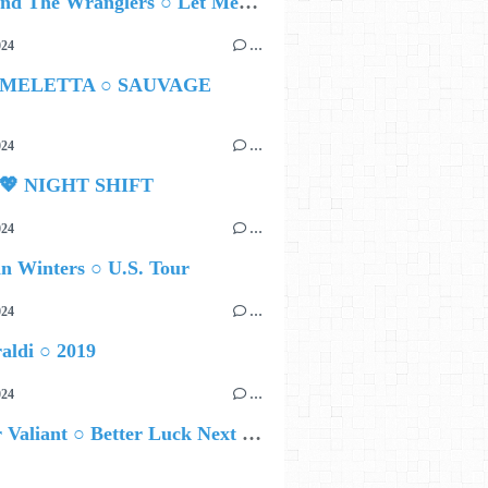
Ted Z and The Wranglers ○ Let Me Be Your Sin
024
…
 MELETTA ○ SAUVAGE
024
…
 💖 NIGHT SHIFT
024
…
n Winters ○ U.S. Tour
024
…
aldi ○ 2019
024
…
Brother Valiant ○ Better Luck Next Time