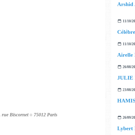
Arshid 
11/10/2
11/10/2
26/08/2
JULIE
23/08/2
, rue Biscornet ○ 75012 Paris
26/09/2