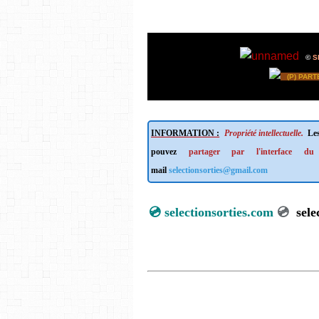
©
S
(P) PART
INFORMATION :
Propriété intellectuelle.
Les
pouvez
partager par l'interface du
mail
selectionsorties@gmail.com
💿
selectionsorties.com
💿
s