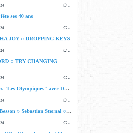
024
…
ête ses 40 ans
024
…
HA JOY ○ DROPPING KEYS
024
…
ORD ○ TRY CHANGING
024
…
Célébrez "Les Olympiques" avec DVTR !
024
…
Airelle Besson ○ Sebastian Sternal ○ Jonas Burgwinkel
024
…