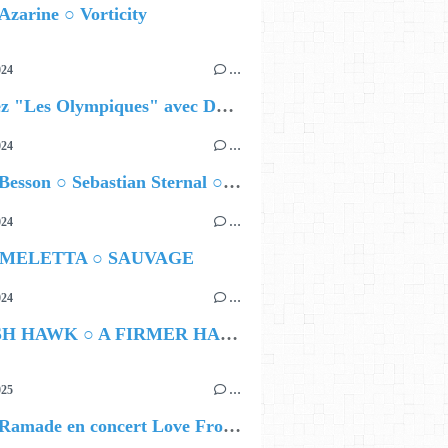
Azarine ○ Vorticity
024
…
Célébrez "Les Olympiques" avec DVTR !
024
…
Airelle Besson ○ Sebastian Sternal ○ Jonas Burgwinkel
024
…
 MELETTA ○ SAUVAGE
024
…
HAMISH HAWK ○ A FIRMER HAND
025
…
Lybert Ramade en concert Love From Me