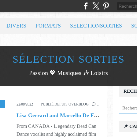
DIVERS
FORMATS
SELECTIONSORTIES
S
SÉLECTION SORTIES
Passion 💖 Musiques 🎶 Loisirs
RECH
USIC
,
VIDEO
,
WORLD
,
S34
22/08/2022
PUBLIÉ DEPUIS OVERBLOG
…
Lisa Gerrard and Marcello De Francisci • Exaudia
From CANADA • L egendary Dead Can
📌 C
Dance vocalist and highly acclaimed film