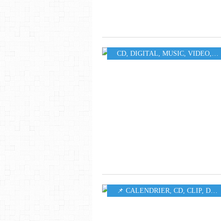
CD
,
DIGITAL
,
MUSIC
,
VIDEO
,
W
📌 CALENDRIER
,
CD
,
CLIP
,
DIGITAL