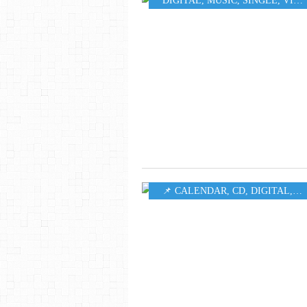
DIGITAL
,
MUSIC
,
SINGLE
,
VIDEO
📌 CALENDAR
,
CD
,
DIGITAL
,
M