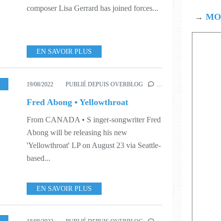
composer Lisa Gerrard has joined forces...
→
MOD
EN SAVOIR PLUS
USIC
,
TEASER
,
WORLD
,
S33
19/08/2022
PUBLIÉ DEPUIS OVERBLOG
…
Fred Abong • Yellowthroat
From CANADA • S inger-songwriter Fred
Abong will be releasing his new
'Yellowthroat' LP on August 23 via Seattle-
based...
EN SAVOIR PLUS