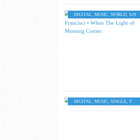
DIGITAL
,
MUSIC
,
WORLD
,
S29
DIGITAL
,
MUSIC
,
SINGLE
,
TOUR