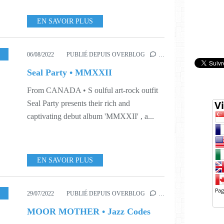
EN SAVOIR PLUS
ORLD
,
S31
06/08/2022
PUBLIÉ DEPUIS OVERBLOG
…
Seal Party • MMXXII
From CANADA • S oulful art-rock outfit
Seal Party presents their rich and
captivating debut album 'MMXXII' , a...
EN SAVOIR PLUS
,
MUSIQUE
,
S23
,
S26
,
S30
29/07/2022
PUBLIÉ DEPUIS OVERBLOG
…
MOOR MOTHER • Jazz Codes