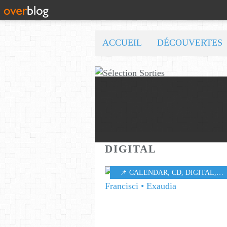
ACCUEIL
DÉCOUVERTES
DIGITAL
📌 CALENDAR
,
CD
,
DIGITAL
,
M