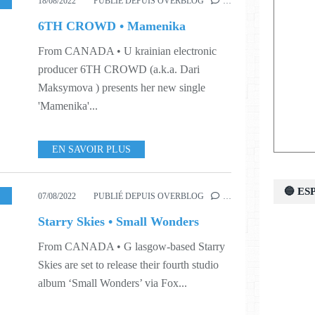
,
WORLD
,
S33
18/08/2022
PUBLIÉ DEPUIS OVERBLOG
…
6TH CROWD • Mamenika
From CANADA • U krainian electronic
producer 6TH CROWD (a.k.a. Dari
Maksymova ) presents her new single
'Mamenika'...
EN SAVOIR PLUS
🔵 E
USIC
,
WORLD
,
S31
07/08/2022
PUBLIÉ DEPUIS OVERBLOG
…
Starry Skies • Small Wonders
From CANADA • G lasgow-based Starry
Skies are set to release their fourth studio
album ‘Small Wonders’ via Fox...