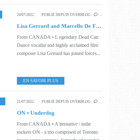
24/07/2022
PUBLIÉ DEPUIS OVERBLOG
…
Lisa Gerrard and Marcello De Francisci • When The Light of Morning Comes
From CANADA • L egendary Dead Can
Dance vocalist and highly acclaimed film
composer Lisa Gerrard has joined forces...
EN SAVOIR PLUS
,
S29
21/07/2022
PUBLIÉ DEPUIS OVERBLOG
…
ON • Underdog
From CANADA • A lternative / indie
rockers ON - a trio comprised of Toronto