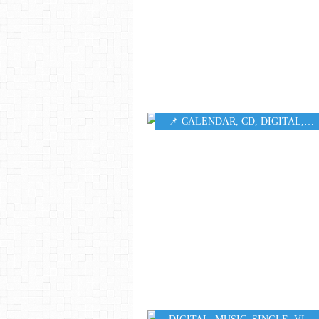
📌 CALENDAR
,
CD
,
DIGITAL
,
M