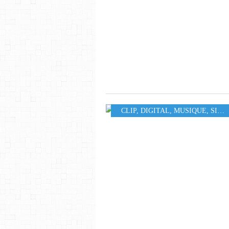
CLIP
,
DIGITAL
,
MUSIQUE
,
SINGLE