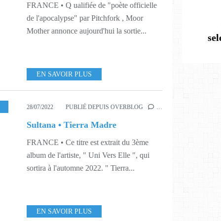
FRANCE • Q ualifiée de "poète officielle
de l'apocalypse" par Pitchfork , Moor
Mother annonce aujourd'hui la sortie...
se
EN SAVOIR PLUS
,
S30
28/07/2022
PUBLIÉ DEPUIS OVERBLOG
…
Sultana • Tierra Madre
FRANCE • Ce titre est extrait du 3ème
album de l'artiste, " Uni Vers Elle ", qui
sortira à l'automne 2022. " Tierra...
EN SAVOIR PLUS