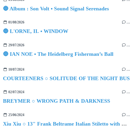
🔵 Album : Son Volt • Sound Signal Serenades
01/08/2026
…
🔵 L'ORNE, II. • WINDOW
29/07/2026
…
🔵 IAN NOE • The Heidelberg Fisherman’s Ball
10/07/2024
…
COURTEENERS ○ SOLITUDE OF THE NIGHT BUS
02/07/2024
…
BREYMER ○ WRONG PATH & DARKNESS
25/06/2024
…
Xiu Xiu ○ 13" Frank Beltrame Italian Stiletto with Bison Horn Grips