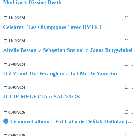
Mothica ○ Kissing Death
11/10/2024
…
Célébrez "Les Olympiques" avec DVTR !
11/10/2024
…
Airelle Besson ○ Sebastian Sternal ○ Jonas Burgwinkel
27/08/2024
…
Ted Z and The Wranglers ○ Let Me Be Your Sin
26/08/2024
…
JULIE MELETTA ○ SAUVAGE
05/08/2026
…
🔵 Le nouvel album « Fat Cat » de Delilah Holliday (sortie le 30 Octobre 2026)
03/08/2026
…