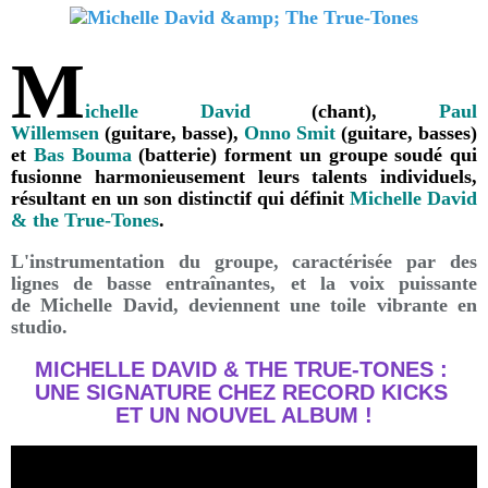
M
ichelle David
(chant),
Paul
Willemsen
(guitare, basse),
Onno Smit
(guitare, basses)
et
Bas Bouma
(batterie) forment un groupe soudé qui
fusionne harmonieusement leurs talents individuels,
résultant en un son distinctif qui définit
Michelle David
& the True-Tones
.
L'instrumentation du groupe, caractérisée par des
lignes de basse entraînantes, et la voix puissante
de Michelle David, deviennent une toile vibrante en
studio.
MICHELLE DAVID & THE TRUE-TONES :
UNE SIGNATURE CHEZ RECORD KICKS
ET UN NOUVEL ALBUM !