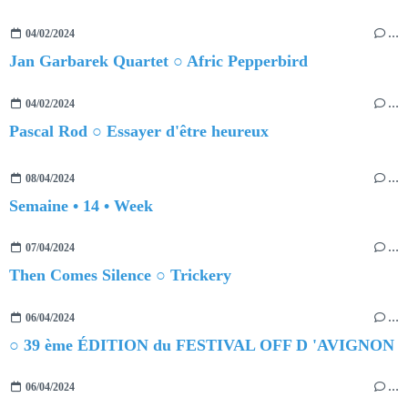
04/02/2024
…
Jan Garbarek Quartet ○ Afric Pepperbird
04/02/2024
…
Pascal Rod ○ Essayer d'être heureux
08/04/2024
…
Semaine • 14 • Week
07/04/2024
…
Then Comes Silence ○ Trickery
06/04/2024
…
○ 39 ème ÉDITION du FESTIVAL OFF D 'AVIGNON
06/04/2024
…