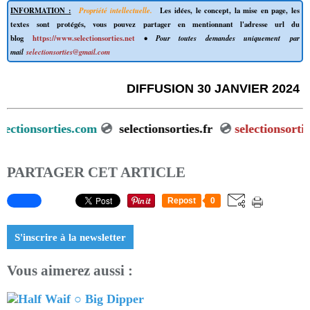
INFORMATION :
Propriété intellectuelle.
Les idées, le concept, la mise en page, les
textes sont protégés, vous pouvez partager en mentionnant l'adresse url du
blog
https://www.selectionsorties.net
• Pour toutes demandes uniquement par
mail
selectionsorties@gmail.com
DIFFUSION 30 JANVIER 2024
💿
selectionsorties.com
💿
selectionsorties.fr
💿
selection
PARTAGER CET ARTICLE
Repost
0
S'inscrire à la newsletter
Vous aimerez aussi :