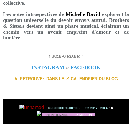
collective.
Les notes introspectives de
Michelle David
explorent la
question universelle du devoir envers autrui. Brothers
& Sisters devient ainsi un phare musical, éclairant un
chemin vers un avenir empreint d'amour et de
lumière.
↑ PRE-ORDER ↑
INSTAGRAM
○
FACEBOOK
A RETROUVEr DANS LE 📌 CALENDRIER DU BLOG
©
SELECTIONSORTIE
s
...
FR 2017
•
2024
16
(P) PARTENAIRE :
LA MISSION