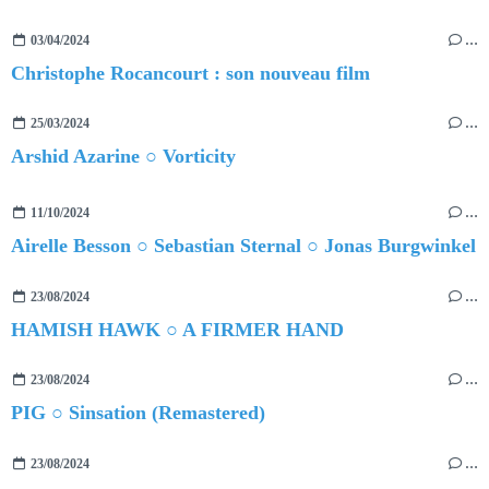
03/04/2024
…
Christophe Rocancourt : son nouveau film
25/03/2024
…
Arshid Azarine ○ Vorticity
11/10/2024
…
Airelle Besson ○ Sebastian Sternal ○ Jonas Burgwinkel
23/08/2024
…
HAMISH HAWK ○ A FIRMER HAND
23/08/2024
…
PIG ○ Sinsation (Remastered)
23/08/2024
…