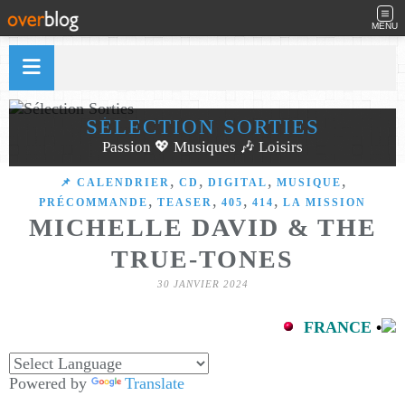
MENU
SÉLECTION SORTIES
Passion 💖 Musiques 🎶 Loisirs
,
,
,
,
📌 CALENDRIER
CD
DIGITAL
MUSIQUE
,
,
,
,
PRÉCOMMANDE
TEASER
405
414
LA MISSION
MICHELLE DAVID & THE
TRUE-TONES
30 JANVIER 2024
FRANCE
•
Powered by
Translate