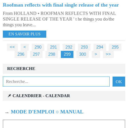
Roofman reflects with final single release of the year
From HOLLAND • ROOFMAN REFLECTS WITH FINAL
SINGLE RELEASE OF THE YEAR ' t he things you do/the
things you leave...
EN SAVOIR PLUS
<<
<
200
210
220
230
240
250
260
270
280
290
291
292
293
294
295
296
297
298
299
300
400
500
600
700
800
900
1000
>
>>
RECHERCHE
📌 CALENDRIER - CALENDAR
→
MODE D'EMPLOI ○ MANUAL