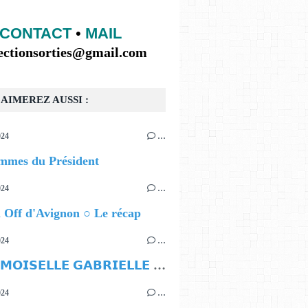
CONTACT
•
MAIL
lectionsorties@gmail.com
AIMEREZ AUSSI :
024
…
mmes du Président
024
…
l Off d'Avignon ○ Le récap
024
…
𝗠𝗔𝗗𝗘𝗠𝗢𝗜𝗦𝗘𝗟𝗟𝗘 𝗚𝗔𝗕𝗥𝗜𝗘𝗟𝗟𝗘 𝗖𝗛𝗔𝗡𝗘𝗟
024
…