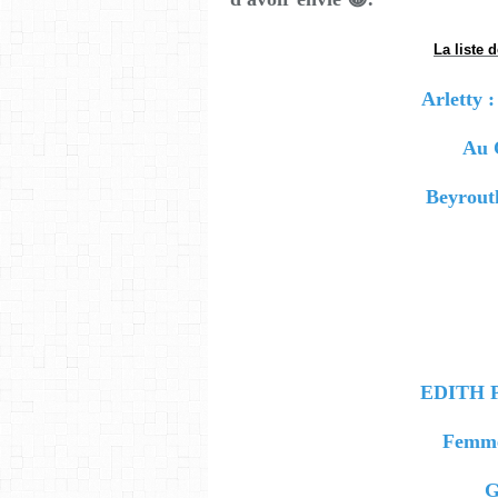
La liste 
Arletty 
Au 
Beyrout
EDITH P
Femme
G