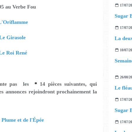
17/07/2
95 au Verbe Fou
Sugar 
L'Oriflamme
17/07/2
Le Girasole
La deux
10/07/2
Le Roi René
Semaine
26/08/2
ente pas les
*
14 pièces suivantes, qui
Le flé
res annonces rejoindront prochainement la
17/07/2
Sugar 
 Plume et de l'Épée
17/07/2