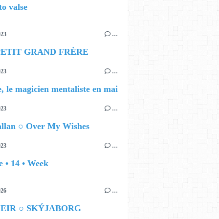
o valse
023
…
ETIT GRAND FRÈRE
023
…
, le magicien mentaliste en mai
023
…
allan ○ Over My Wishes
023
…
 • 14 • Week
026
…
GEIR ○ SKÝJABORG