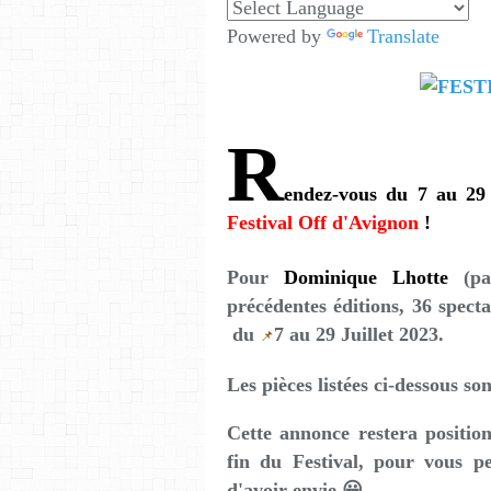
Powered by
Translate
R
endez-vous du 7 au 29 
Festival Off d'Avignon
!
Pour
Dominique Lhotte
(p
précédentes éditions, 36 spect
du
7 au 29 Juillet 2023.
📌
Les pièces listées ci-dessous so
Cette annonce restera positio
fin du Festival, pour vous pe
d'avoir envie 😀.