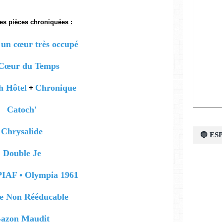
des pièces chroniquées :
: un cœur très occupé
Cœur du Temps
+
h Hôtel
Chronique
Catoch'
Chrysalide
🔵 E
Double Je
IAF • Olympia 1961
 Non Rééducable
azon Maudit