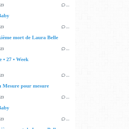
023
…
Baby
023
…
ième mort de Laura Belle
023
…
 • 27 • Week
023
…
au Mesure pour mesure
023
…
Baby
023
…