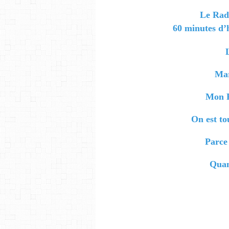
Le Rad
60 minutes d’h
Mar
Mon P
On est to
Parce 
Quan