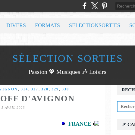
DIVERS
FORMATS
SELECTIONSORTIES
S
SÉLECTION SORTIES
Passion 💖 Musiques 🎶 Loisirs
,
,
,
,
,
AVIGNON
314
327
328
329
330
RECH
 OFF D'AVIGNON
5 AVRIL 2023
FRANCE
•
📌 C