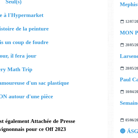
Seul(s)
Mephist
e à l'Hypermarket
12/07/2
istoire de la peinture
MON P
is un coup de foudre
28/05/2
our, il fera jour
Larsene
ery Math Trip
28/05/2
Paul C
amoureuse d'un sac plastique
10/04/2
 autour d'une pièce
Semaine
t également Attachée de Presse
05/06/2
vignonnais pour ce Off 2023
🔵 ÁS