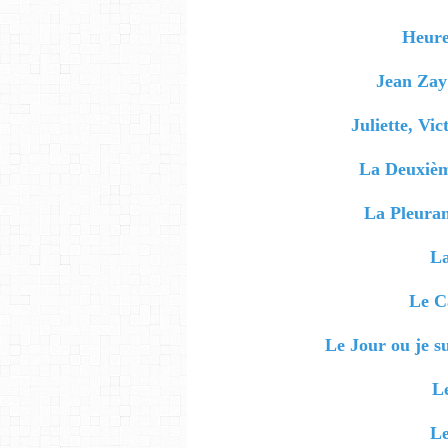
Heure
Jean Zay
Juliette, V
La Deuxièm
La Pleuran
La
Le C
Le Jour ou je s
Le
Le