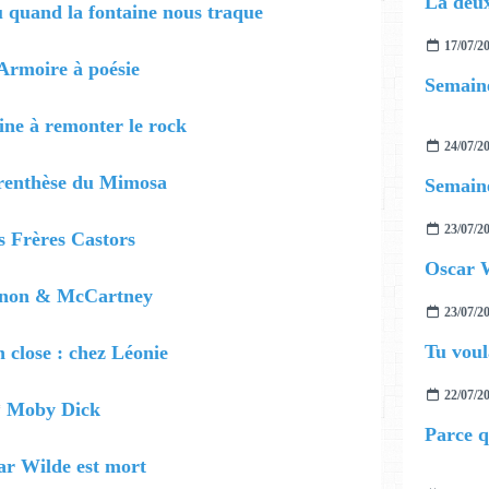
La deux
u quand la fontaine nous traque
17/07/2
Armoire à poésie
Semaine
ne à remonter le rock
24/07/2
renthèse du Mimosa
Semaine
23/07/2
s Frères Castors
Oscar W
non & McCartney
23/07/2
Tu voul
 close : chez Léonie
22/07/2
*
Moby Dick
Parce q
ar Wilde est mort