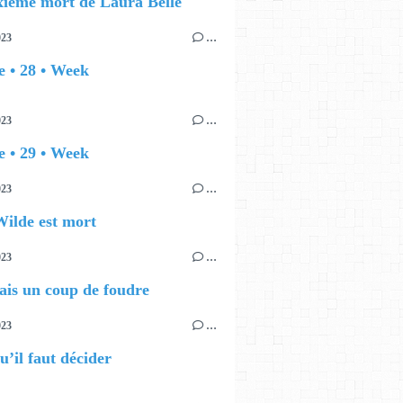
ième mort de Laura Belle
023
…
 • 28 • Week
023
…
 • 29 • Week
023
…
ilde est mort
023
…
ais un coup de foudre
023
…
u’il faut décider