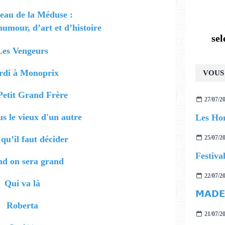
eau de la Méduse :
umour, d’art et d’histoire
se
Les Vengeurs
di à Monoprix
VOUS 
etit Grand Frère
27/07/2
us le vieux d'un autre
Les Ho
qu’il faut décider
25/07/2
Festiva
d on sera grand
22/07/2
Qui va là
Roberta
21/07/2