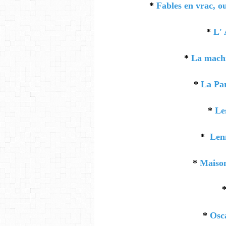
*
Fables en vrac, o
*
L' 
*
La machi
*
La Pa
*
Le
*
Len
*
Maison
*
Osc