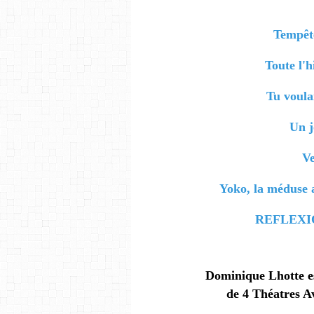
Tempêt
Toute l'h
Tu voula
Un j
V
Yoko, la méduse 
REFLEXION
Dominique Lhotte es
de 4 Théatres A